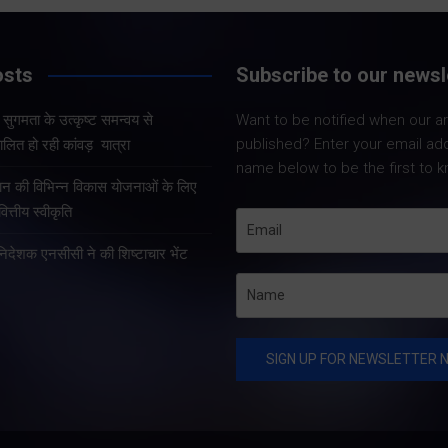
Share Now
Share Now
osts
Subscribe to our newsl
और सुगमता के उत्कृष्ट समन्वय से
Want to be notified when our art
Share Nowदेहरादून
Share Nowदेहरादून। मुख्य
published? Enter your email ad
लित हो रही कांवड़ यात्रा
मुख्यमंत्री पुष्कर सिंह 
सचिव आनंद बर्द्धन ने गुरुवार को
name below to be the first to k
कुशल नेतृत्व एवं राज्
राज्य आपातकालीन परिचालन
्रदान की विभिन्न विकास योजनाओं के लिए
प्रभावी व्यवस्थाओं के 
केंद्र पहुंचकर प्रदेश में लगातार
त्तीय स्वीकृति
उत्तराखंड में कांवड़ यात्
हो रही वर्षा तथा बारिश के कारण
तरह व्यवस्थित, सुरक्षि
हानिदेशक एनसीसी ने की शिष्टाचार भेंट
उत्पन्न स्थिति की विस्तृत समीक्षा
सुचारु रूप से संचालित
की।…