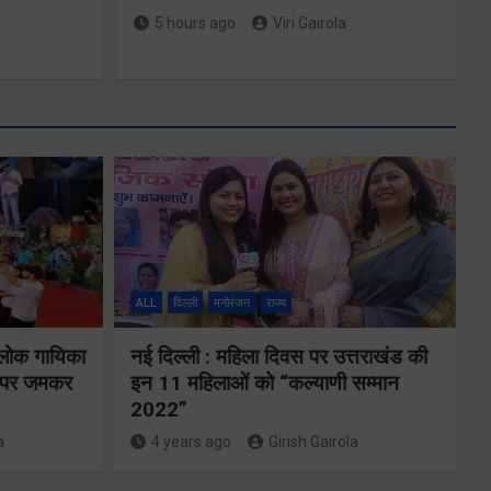
5 hours ago
Viri Gairola
मुख्यमंत्री ने
्षा और
प्रदान की विभिन्न
विकास योजनाओं
ALL
दिल्ली
मनोरंजन
राज्य
्वय
के लिए 1967
 लोक गायिका
नई दिल्ली : महिला दिवस पर उत्तराखंड की
र्वक
करोड़ की वित्तीय
ों पर जमकर
इन 11 महिलाओं को “कल्याणी सम्मान
रही
2022”
स्वीकृति
ा
a
4 years ago
Girish Gairola
Share Now