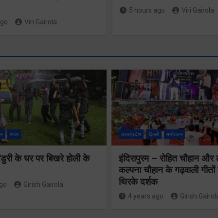
5 hours ago
Viri Gairola
ago
Viri Gairola
श्रद्धा, सुरक
सुगमता के
न
राज्य
उत्तरप्रदेश
दिल्ली
मनोरंजन
उत्कृष्ट समन
ुरी के घर पर बिखरे होली के
इंदिरापुरम – रोहित चौहान और
से सफलतापू
24×7 अलर्ट मोड
कल्पना चौहान के गढ़वाली गीत
संचालित हो 
थिरके दर्शक
में रहें अधिकारीः
ago
Girish Gairola
कांवड़ यात्र
4 years ago
Girish Gairol
मुख्य सचिव