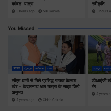
कांवड़ यात्रा
स्वीकृति
3 hours ago
Viri Gairola
3 hours 
You Missed
NEWS
देहरादून
मनोरंजन
राज्य
देहरादून
मनोरंज
सीएम धामी से मिले प्रसिद्ध गायक कैलाश
डीआईजी खंड
खेर – केदारनाथ धाम यात्रा के साझा किये
रंग
अनुभव
4 years 
4 years ago
Girish Gairola