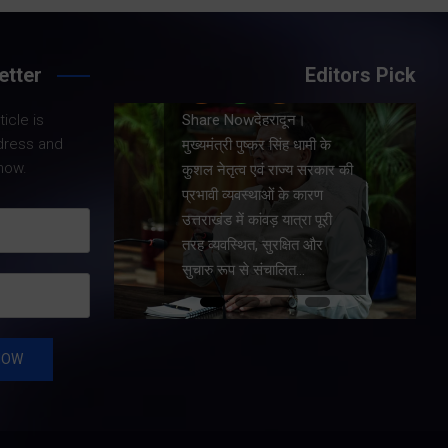
etter
Editors Pick
Share Nowदेहरादून।
icle is
।
मुख्यमंत्री पुष्कर सिंह धामी ने
dress and
धामी के
प्रदेश में शहरी आधारभूत
now.
य सरकार की
सुविधाओं के सुदृढ़ीकरण तथा
कारण
जीआईएस आधारित जल-निकासी
रा पूरी
योजना के लिए कुल 1967 करोड़
त और
की वित्तीय स्वीकृति प्रदान की है।
…
…