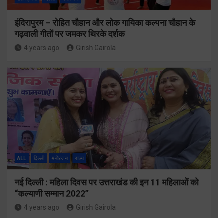
इंदिरापुरम – रोहित चौहान और लोक गायिका कल्पना चौहान के
गढ़वाली गीतों पर जमकर थिरके दर्शक
4 years ago
Girish Gairola
ALL
दिल्ली
मनोरंजन
राज्य
नई दिल्ली : महिला दिवस पर उत्तराखंड की इन 11 महिलाओं को
“कल्याणी सम्मान 2022”
4 years ago
Girish Gairola