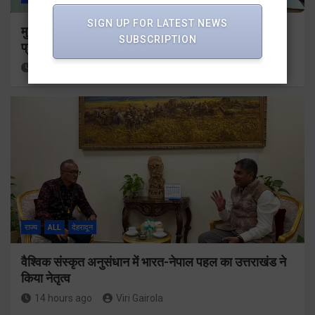
SIGN UP FOR LATEST NEWS
मुख्यमंत्री के दिशा-निर्देशों में पीएम आवास योजना (शहरी) की
SUBSCRIPTION
प्रगति की हुई समीक्षा
12 hours ago
Viri Gairola
राज्य
ALL
देहरादून
वैश्विक संस्कृत अनुसंधान में भारत-नेपाल पहल का उत्तराखंड ने
किया नेतृत्व
14 hours ago
Viri Gairola