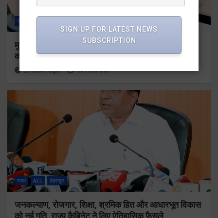
राज्य
ALL
देहरादून
SIGN UP FOR LATEST NEWS
SUBSCRIPTION
मुख्य सचिव ने कौशल विकास एवं रोजगार से संबंधित योजनाओं
की समीक्षा की
2 hours ago
Viri Gairola
राज्य
ALL
देहरादून
जनकल्याण, रोजगार, शिक्षा, श्रमिक हित और आधारभूत विकास
को नई गति, राज्य कैबिनेट ने लिए ऐतिहासिक फैसले