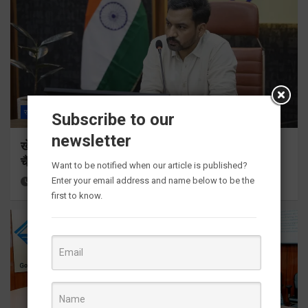
राज्य
ALL
देहरादून
Subscribe to our
newsletter
खेल महाकुंभ 2026ः 01 सितंबर से सजेगा मुख्यमंत्री
चैंम्पियनशिप ट्रॉफी का मंच
Want to be notified when our article is published?
Enter your email address and name below to be the
53 minutes ago
Viri Gairola
first to know.