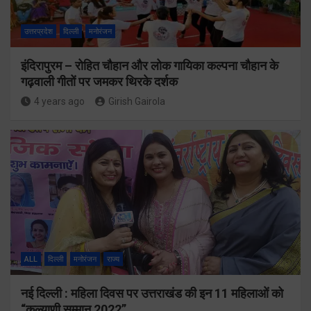
उत्तरप्रदेश
दिल्ली
मनोरंजन
इंदिरापुरम – रोहित चौहान और लोक गायिका कल्पना चौहान के
गढ़वाली गीतों पर जमकर थिरके दर्शक
4 years ago
Girish Gairola
ALL
दिल्ली
मनोरंजन
राज्य
नई दिल्ली : महिला दिवस पर उत्तराखंड की इन 11 महिलाओं को
“कल्याणी सम्मान 2022”