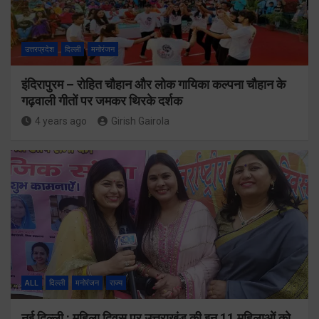
उत्तरप्रदेश
दिल्ली
मनोरंजन
इंदिरापुरम – रोहित चौहान और लोक गायिका कल्पना चौहान के
गढ़वाली गीतों पर जमकर थिरके दर्शक
4 years ago
Girish Gairola
ALL
दिल्ली
मनोरंजन
राज्य
नई दिल्ली : महिला दिवस पर उत्तराखंड की इन 11 महिलाओं को