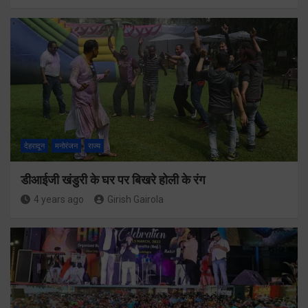
देहरादून
मनोरंजन
राज्य
डीआईजी खंडुरी के घर पर बिखरे होली के रंग
4 years ago
Girish Gairola