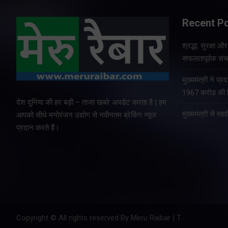
Recent P
श्रद्धा, सुरक्षा 
Share Nowदेहरादून।
हरादून। मुख्य
सफलतापूर्वक संचा
मुख्यमंत्री पुष्कर सिंह धामी के
द्धन ने गुरुवार को
कुशल नेतृत्व एवं राज्य सरकार की
कालीन परिचालन
मुख्यमंत्री ने प
प्रभावी व्यवस्थाओं के कारण
र प्रदेश में लगातार
1967 करोड़ की वि
उत्तराखंड में कांवड़ यात्रा पूरी
तथा बारिश के कारण
देश दुनिया की हर बड़ी – ताजा खबरे अपडेट करता है | हम
तरह व्यवस्थित, सुरक्षित और
मुख्यमंत्री से म
 की विस्तृत समीक्षा
आपको सीधे मनोरंजन उद्योग से नवीनतम ब्रेकिंग न्यूज
सुचारु रूप से संचालित…
प्रदान करते हैं।
Copyright © All rights reserved By Meru Raibar | Theme by
Mant