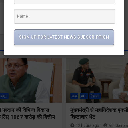
ग्यारहवें ज्योर्तिलिंग केदारनाथ धाम के कपाट खुले
SIGN UP FOR LATEST NEWS SUBSCRIPTION
ेहरादून
राज्य
ALL
देहरादून
 ने प्रदान की विभिन्न विकास
मुख्यमंत्री से महानिदेशक एनस
 लिए 1967 करोड़ की वित्तीय
शिष्टाचार भेंट
12 hours ago
Viri Gairola