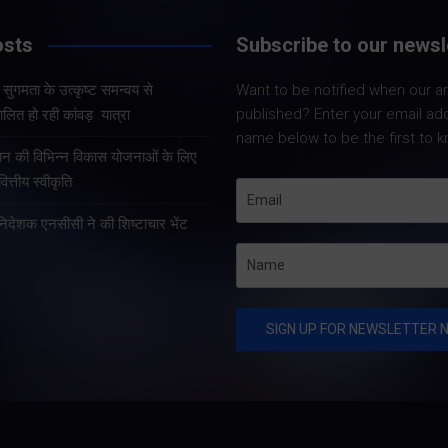
osts
Subscribe to our newsl
Share Nowदेहरादून।
Share Now
और सुगमता के उत्कृष्ट समन्वय से
Want to be notified when our art
मुख्यमंत्री पुष्कर सिंह धामी ने
कैडेट कोर 
published? Enter your email ad
लित हो रही कांवड़ यात्रा
प्रदेश में शहरी आधारभूत
महानिदेशक
name below to be the first to k
सुविधाओं के सुदृढ़ीकरण तथा
वीरेन्द्र व
्रदान की विभिन्न विकास योजनाओं के लिए
जीआईएस आधारित जल-निकासी
नई दिल्ली स
त्तीय स्वीकृति
योजना के लिए कुल 1967 करोड़
निवास में मु
की वित्तीय स्वीकृति प्रदान की है।
हानिदेशक एनसीसी ने की शिष्टाचार भेंट
धामी से शिष
…
raBrain