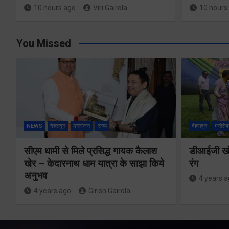
10 hours ago
Viri Gairola
10 hours
You Missed
श्रद्धा, सुरक्षा और
सुगमता के
NEWS
देहरादून
मनोरंजन
राज्य
देहरादून
मनोरंज
उत्कृष्ट समन्वय
सीएम धामी से मिले प्रसिद्ध गायक कैलाश
डीआईजी खंड
से सफलतापूर्वक
अलर्ट मोड
खेर – केदारनाथ धाम यात्रा के साझा किये
रंग
संचालित हो रही
अनुभव
ं अधिकारीः
4 years 
कांवड़ यात्रा
4 years ago
Girish Gairola
सचिव
Share Now
w