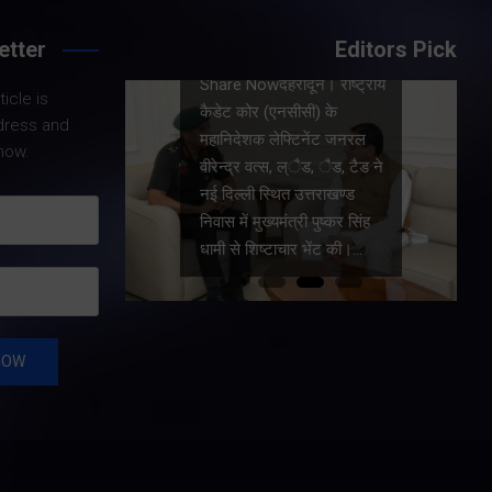
etter
Editors Pick
देहरादून। राष्ट्रीय
icle is
Share Nowदेहरादून। मुख्य
(एनसीसी) के
dress and
सचिव आनंद बर्द्धन ने गुरुवार को
 लेफ्टिनेंट जनरल
now.
राज्य आपातकालीन परिचालन
त्स, ल्ैड, ैड, टैड ने
केंद्र पहुंचकर प्रदेश में लगातार
्थित उत्तराखण्ड
हो रही वर्षा तथा बारिश के कारण
ख्यमंत्री पुष्कर सिंह
उत्पन्न स्थिति की विस्तृत समीक्षा
्टाचार भेंट की।…
की।…