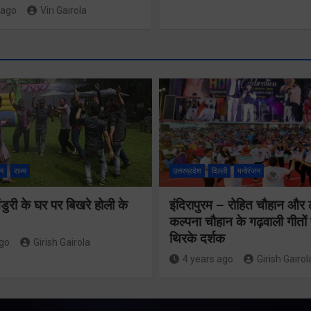
 ago
Viri Gairola
मुख्यमंत्री ने
प्रदान की विभिन्न
विकास योजनाओं
न
राज्य
उत्तरप्रदेश
दिल्ली
मनोरंजन
मुख्यम
के लिए 1967
महान
ुरी के घर पर बिखरे होली के
इंदिरापुरम – रोहित चौहान और
करोड़ की वित्तीय
कल्पना चौहान के गढ़वाली गीत
एनसीस
थिरके दर्शक
ago
Girish Gairola
स्वीकृति
शिष्टा
4 years ago
Girish Gairol
Share Now
Share N