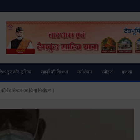
and News | Uttarkashi Ne
्रेक टूर और टूरिज्म
पहाड़ों की दिक्कत
मनोरंजन
स्पोर्ट्स
हादसा
- कौविड सेन्टर का किया निरीक्षण ।