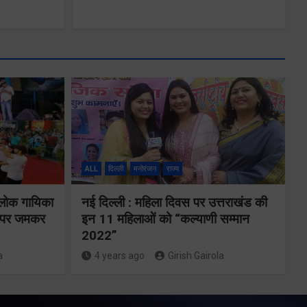
ALL
दिल्ली
मनोरंजन
राज्य
ंत्री से
िदेशक
 लोक गायिका
नई दिल्ली : महिला दिवस पर उत्तराखंड की
24×7 अलर्ट मोड
ों पर जमकर
इन 11 महिलाओं को “कल्याणी सम्मान
ी ने की
2022”
में रहें अधिकारीः
चार भेंट
a
4 years ago
Girish Gairola
मुख्य सचिव
ow
Share Now