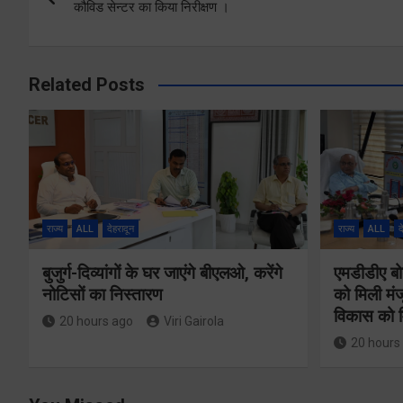
navigation
कौविड सेन्टर का किया निरीक्षण ।
Related Posts
राज्य
ALL
देहरादून
राज्य
ALL
द
बुजुर्ग-दिव्यांगों के घर जाएंगे बीएलओ, करेंगे
एमडीडीए बोर
नोटिसों का निस्तारण
को मिली मंज
विकास को म
20 hours ago
Viri Gairola
20 hours