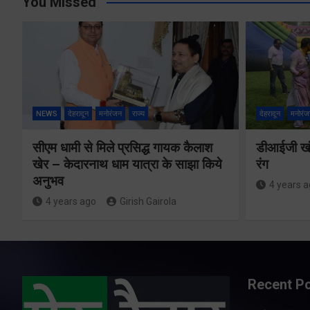
You Missed
NEWS
देहरादून
मनोरंजन
राज्य
देहरादून
मनोरंज
सीएम धामी से मिले प्रसिद्ध गायक कैलाश
डीआईजी खंड
खेर – केदारनाथ धाम यात्रा के साझा किये
रंग
अनुभव
4 years 
4 years ago
Girish Gairola
Recent P