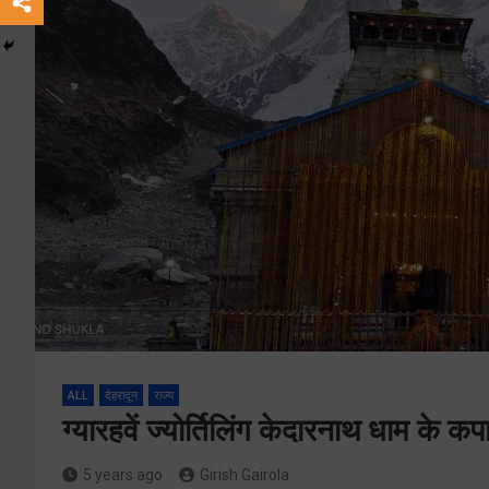
ALL
देहरादून
राज्य
ग्यारहवें ज्योर्तिलिंग केदारनाथ धाम के कप
5 years ago
Girish Gairola