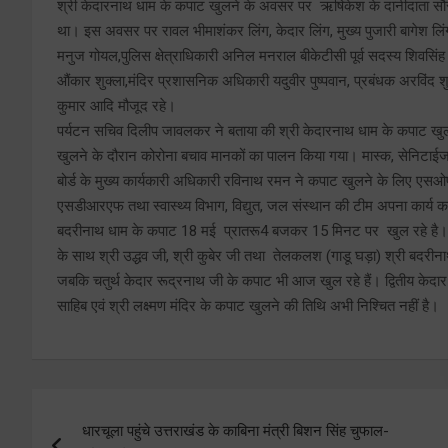
श्री केदारनाथ धाम के कपाट खुलने के अवसर पर ऋषिकेश के दानीदाता सौरभ क
था। इस अवसर पर रावल भीमाशंकर लिंग, केदार लिंग, मुख्य पुजारी बागेश लिंग,
मनुज गोयल,पुलिस क्षेत्राधिकारी अनिल मनराल बीकेटीसी पूर्व सदस्य शिवसिंह 
औंकार शुक्ला,मंदिर प्रशासनिक अधिकारी यदुवीर पुष्पवान, प्रबंधक अरविंद शुक्ला
कुमार आदि मौजूद रहे।
पर्यटन सचिव दिलीप जावलकर ने बताया की श्री केदारनाथ धाम के कपाट खुलने
खुलने के दौरान कोरोना बचाव मानकों का पालन किया गया। मास्क, सेनिटाईजर,
बोर्ड के मुख्य कार्यकारी अधिकारी रविनाथ रमन ने कपाट खुलने के लिए एसओपी द
एसडीआरएफ तथा स्वास्थ्य विभाग, विद्युत, जल संस्थान की टीम अपना कार्य कर र
बदरीनाथ धाम के कपाट 18 मई प्रातरू4 बजकर 15 मिनट पर खुल रहे है। आज श्
के साथ श्री उद्धव जी, श्री कुबेर जी तथा तेलकलश (गाडू घड़ा) श्री बदरीना
जबकि चतुर्थ केदार रूद्रनाथ जी के कपाट भी आज खुल रहे हैं। द्वितीय केदार
साहिब एवं श्री लक्ष्मण मंदिर के कपाट खुलने की तिथि अभी निश्चित नहीं है।
Post
धारचूला पहुंचे उत्तराखंड के काबिना मंत्री बिशन सिंह चुफाल-