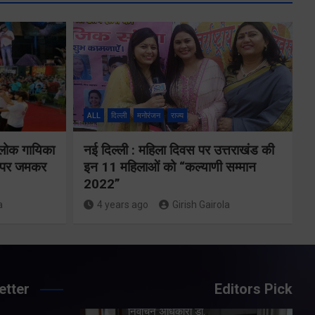
एमडीडीए बोर्ड
बैठक में 25
विकास प्रस्तावों
ों के
को मिली मंजूरी,
ALL
दिल्ली
मनोरंजन
राज्य
देहरादून-मसूरी के
गे
 लोक गायिका
नई दिल्ली : महिला दिवस पर उत्तराखंड की
नियोजित विकास
ों पर जमकर
इन 11 महिलाओं को “कल्याणी सम्मान
को मिलेगी रफ्तार
2022”
a
4 years ago
Girish Gairola
Share Now
etter
Editors Pick
Share Nowदेहरादून। मसूरी-
 मुख्य
देहरादून विकास प्राधिकरण