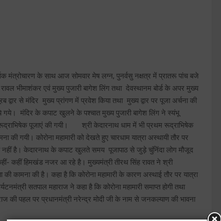
वक मंत्रोचारण के साथ आज सोमवार मेष लग्न, पुनर्वसु नक्षत्र में प्रातरू पांच बजे
 रावल भीमाशंकर एवं मुख्य पुजारी बागेश लिंग तथा देवस्थानम बोर्ड के अपर मुख्य
द्वार से मंदिर मुख्य प्रांगण में प्रवेश किया तथा मुख्य द्वार पर पूजा अर्चना की
गये। मंदिर के कपाट खुलने के पश्चात मुख्य पुजारी बागेश लिंग ने स्यंभू
था रूद्राभिषेक पूजाएं की गयी। श्री केदारनाथ धाम में भी प्रथम रूद्राभिषेक
मना की गयी। कोरोना महामारी को देखते हुए चारधाम यात्रा अस्थायी तौर पर
मति नहीं है। केदारनाथ के कपाट खुलते समय पूजापाठ से जुड़े चुंनिंदा लोग मौजूद
ं कहीं- कहीं हिमखंड नजर आ रहे है। मुख्यमंत्री तीरथ सिंह रावत ने श्री
ता की कामना की है। कहा है कि कोरोना महामारी के कारण अस्थाई तौर पर यात्रा
। पर्यटनमंत्री सतपाल महाराज ने कहा है कि कोरोना महामारी समाप्त होगी तथा
राज की पहल पर प्रधानमंत्री नरेन्द्र मोदी जी के नाम से जनकल्याण की भावना