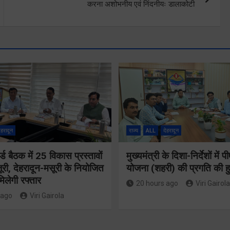
करना अशोभनीय एवं निंदनीयः डालाकोटी
ेहरादून
राज्य
ALL
देहरादून
्ड बैठक में 25 विकास प्रस्तावों
मुख्यमंत्री के दिशा-निर्देशों मे
ूरी, देहरादून-मसूरी के नियोजित
योजना (शहरी) की प्रगति की हु
िलेगी रफ्तार
20 hours ago
Viri Gairola
 ago
Viri Gairola