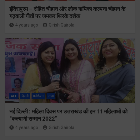
इंदिरापुरम – रोहित चौहान और लोक गायिका कल्पना चौहान के
गढ़वाली गीतों पर जमकर थिरके दर्शक
4 years ago
Girish Gairola
ALL
दिल्ली
मनोरंजन
राज्य
नई दिल्ली : महिला दिवस पर उत्तराखंड की इन 11 महिलाओं को
“कल्याणी सम्मान 2022”
4 years ago
Girish Gairola