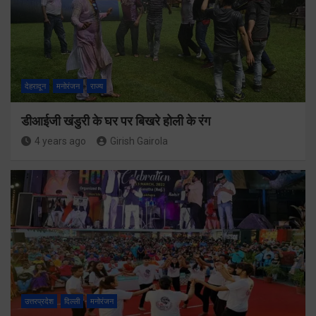
देहरादून
मनोरंजन
राज्य
डीआईजी खंडुरी के घर पर बिखरे होली के रंग
4 years ago
Girish Gairola
उत्तरप्रदेश
दिल्ली
मनोरंजन