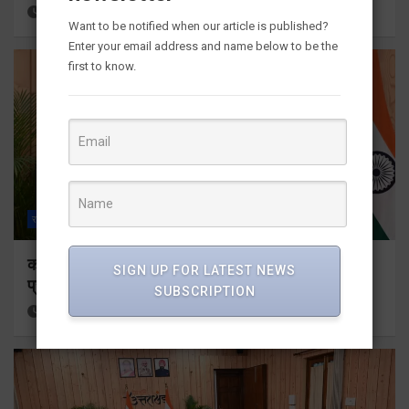
15 hours ago
Viri Gairola
Want to be notified when our article is published?
Enter your email address and name below to be the
first to know.
राज्य
ALL
देहरादून
कॉमनवेल्थ गेम्स 2026 के उत्तराखंड के पदक विजेताओं और
SIGN UP FOR LATEST NEWS
प्रशिक्षकों को मुख्यमंत्री धामी ने किया सम्मानित
SUBSCRIPTION
15 hours ago
Viri Gairola