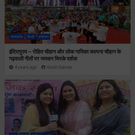
उत्तरप्रदेश
दिल्ली
मनोरंजन
इंदिरापुरम – रोहित चौहान और लोक गायिका कल्पना चौहान के
गढ़वाली गीतों पर जमकर थिरके दर्शक
4 years ago
Girish Gairola