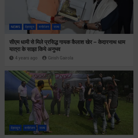
NEWS
देहरादून
मनोरंजन
राज्य
सीएम धामी से मिले प्रसिद्ध गायक कैलाश खेर – केदारनाथ धाम
यात्रा के साझा किये अनुभव
4 years ago
Girish Gairola
देहरादून
मनोरंजन
राज्य