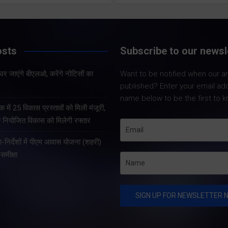
Share Now
Share Now
osts
Subscribe to our newsl
Share Nowदेहरादून।
निर्वाचन अधिकारी डॉ.
 के घर जाएंगे बीएलओ, करेंगे नोटिसों का
Want to be notified when our art
Share Nowदेहरादून। प्रदेश
बी.वी.आर.सी. पुरुषोत्तम 
published? Enter your email ad
के संस्कृत शिक्षा सचिव दीपक
को कुमांऊ-गढ़वाल के 
name below to be the first to k
कुमार गैरोला ने नई दिल्ली स्थित
आयुक्तों सहित सभी जनप
क में 25 विकास प्रस्तावों को मिली मंजूरी,
नेपाल दूतावास में नेपाल के
जिलाधिकारियों के साथ 
े नियोजित विकास को मिलेगी रफ्तार
कार्यवाहक राजदूत महामहिम डॉ.
कांन्फ्रेंस कर विशेष ग
शा-निर्देशों में पीएम आवास योजना (शहरी)
सुरेन्द्र थापा से शिष्टाचार भेंट
पुनरीक्षण अभियान की…
समीक्षा
की। इस…