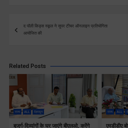
Post
द पॉली किड्स स्कूल ने सुपर टीचर ऑनलाइन प्रतियोगिता
navigation
आयोजित की
Related Posts
राज्य
ALL
देहरादून
राज्य
ALL
द
बुजुर्ग-दिव्यांगों के घर जाएंगे बीएलओ, करेंगे
एमडीडीए बोर