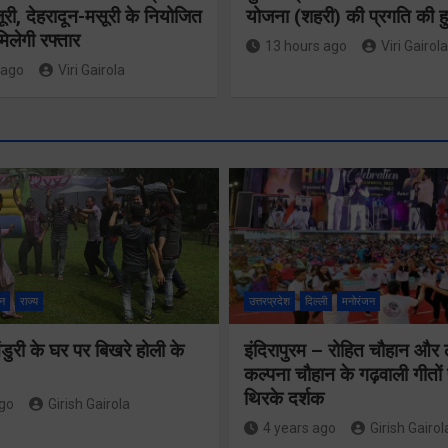
ूरी, देहरादून-मसूरी के नियोजित
योजना (शहरी) की प्रगति की हु
िलेगी रफ्तार
13 hours ago
Viri Gairola
 ago
Viri Gairola
बुजुर्ग-दिव्यांग
घर जाएंगे
वैश्विक संस्कृत
न
राज्य
उत्तरप्रदेश
दिल्ली
मनोरंजन
बीएलओ, करें
अनुसंधान में
ुरी के घर पर बिखरे होली के
इंदिरापुरम – रोहित चौहान और
नोटिसों का
भारत-नेपाल पहल
कल्पना चौहान के गढ़वाली गीत
निस्तारण
थिरके दर्शक
का उत्तराखंड ने
ago
Girish Gairola
4 years ago
Girish Gairol
किया नेतृत्व