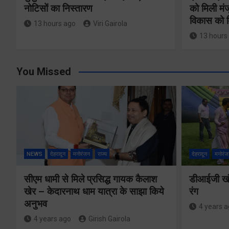
नोटिसों का निस्तारण
को मिली मंज
विकास को म
13 hours ago
Viri Gairola
13 hours
You Missed
NEWS
देहरादून
मनोरंजन
राज्य
देहरादून
मनोरंज
सीएम धामी से मिले प्रसिद्ध गायक कैलाश
डीआईजी खंड
खेर – केदारनाथ धाम यात्रा के साझा किये
रंग
अनुभव
4 years 
4 years ago
Girish Gairola