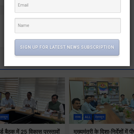
बागेश्वर उपचुनाव पर भाजपा का दावा, 8 सितंबर को उगेगा विकास
का सूरज
SIGN UP FOR LATEST NEWS SUBSCRIPTION
ेहरादून
राज्य
ALL
देहरादून
्ड बैठक में 25 विकास प्रस्तावों
मुख्यमंत्री के दिशा-निर्देशों मे