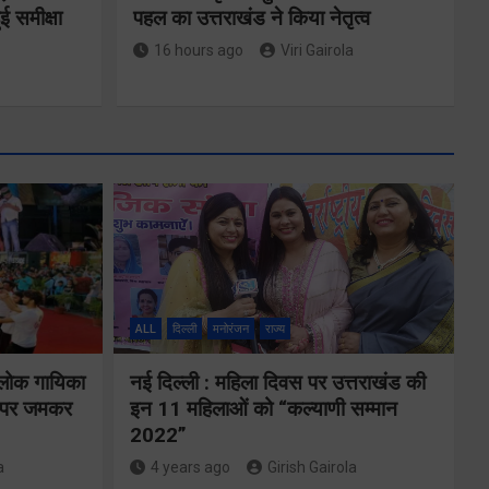
ई समीक्षा
पहल का उत्तराखंड ने किया नेतृत्व
16 hours ago
Viri Gairola
एमडीडीए बोर्ड
बैठक में 25
विकास प्रस्तावों
ों के
को मिली मंजूरी,
ALL
दिल्ली
मनोरंजन
राज्य
देहरादून-मसूरी के
गे
 लोक गायिका
नई दिल्ली : महिला दिवस पर उत्तराखंड की
नियोजित विकास
ों पर जमकर
इन 11 महिलाओं को “कल्याणी सम्मान
को मिलेगी रफ्तार
2022”
a
4 years ago
Girish Gairola
Share Now