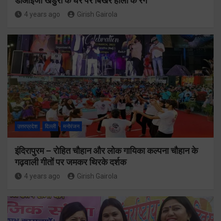
डीआईजी खंडुरी के घर पर बिखरे होली के रंग
4 years ago
Girish Gairola
उत्तरप्रदेश
दिल्ली
मनोरंजन
इंदिरापुरम – रोहित चौहान और लोक गायिका कल्पना चौहान के
गढ़वाली गीतों पर जमकर थिरके दर्शक
4 years ago
Girish Gairola