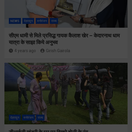
NEWS
देहरादून
मनोरंजन
राज्य
सीएम धामी से मिले प्रसिद्ध गायक कैलाश खेर – केदारनाथ धाम
यात्रा के साझा किये अनुभव
4 years ago
Girish Gairola
देहरादून
मनोरंजन
राज्य