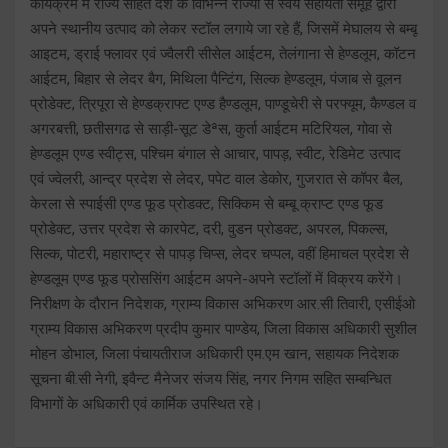
कार्यक्रम में राज्य सहित देश के विभिन्न राज्यों से स्वयं सहायता समूह द्वारा
अपने स्थानीय उत्पाद को लेकर स्टॉल लगाये जा रहे हैं, जिसमें मेघालय से बम्बू
आइटम, ड्राई फ्लावर एवं ज्वैलरी सीसेल आईटम, तेलंगाना से हेण्डलूम, कॉटन
आईटम, बिहार से लेदर बैग, मिथिला पैन्टिंग, सिल्क हेण्डलूम, पंजाब से वूलन
प्रोडेक्ट, त्रिपूरा से हेण्डक्राफ्ट एण्ड हैण्डलूम, पाण्डूचेरी से परफ्यूम, कैण्डल व
अगरबत्ती, छतीसगढ से साड़ी-सूट डेªस, कुर्ता आईटम मटिरियल, गोवा से
हेण्डलूम एण्ड स्वीट्स, पश्चिम बंगाल से आचार, पापड़, स्वीट, रेडिमेट उत्पाद
एवं ज्वेलरी, आन्द्र प्रदेश से लेदर, पपेट वाल डेकोर, गुजरात से कॉपर बैल,
केरला से स्पाईसी एण्ड फूड प्रोडक्ट, सिक्किम से बम्बू क्राप्ट एण्ड फूड
प्रोडेक्ट, उत्तर प्रदेश से कारपेट, दरी, वुडन प्रोडक्ट, अपरल, पिकल्स,
सिल्क, पोटरी, महाराष्ट्र से पापड़ चिप्स, लेदर चप्पल, वहीं हिमाचल प्रदेश से
हेण्डलूम एण्ड फूड प्रोससिंग आईटम अपने-अपने स्टॉलों में विक्रय करेंगे।
निरीक्षण के दौरान निदेशक, ग्राम्य विकास अभिकरण आर.सी तिवारी, एसीईओ
ग्राम्य विकास अभिकरण प्रदीप कुमार पाण्डेय, जिला विकास अधिकारी सुशील
मोहन डोभाल, जिला पंचायतीराज अधिकारी एम.एम खान, सहायक निदेशक
सूचना बी.सी नेगी, इवैन्ट मैनेजर संजय सिंह, नगर निगम सहित सम्बन्धित
विभागों के अधिकारी एवं कार्मिक उपस्थित रहे।