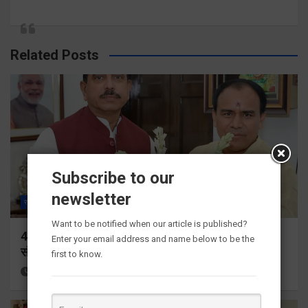
Related Posts
Subscribe to our
newsletter
राज्य
ALL
देहरादून
Want to be notified when our article is published?
459 करोड़ से एचएनबी गढ़वाल विश्वविद्यालय में अनुसंधान
Enter your email address and name below to be the
संरचना होगी सुदृढ
first to know.
22 hours ago
Viri Gairola