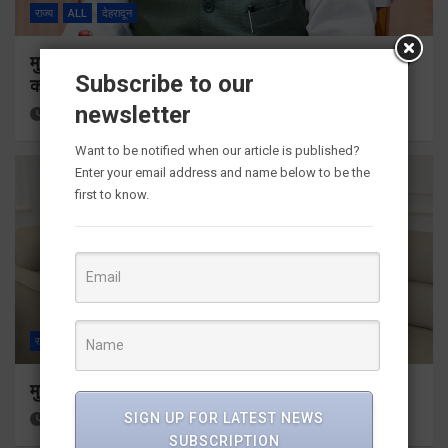
राज्य
ALL
देहरादून
मुख्यमंत्री ने प्रदान की विभिन्न विकास योजनाओं के लिए 1967
Subscribe to our
करोड़ की वित्तीय स्वीकृति
newsletter
20 hours ago
Viri Gairola
Want to be notified when our article is published?
Enter your email address and name below to be the
first to know.
राज्य
ALL
देहरादून
मुख्यमंत्री से महानिदेशक एनसीसी ने की शिष्टाचार भेंट
SIGN UP FOR LATEST NEWS
22 hours ago
Viri Gairola
SUBSCRIPTION