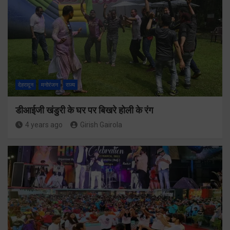
देहरादून
मनोरंजन
राज्य
डीआईजी खंडुरी के घर पर बिखरे होली के रंग
4 years ago
Girish Gairola