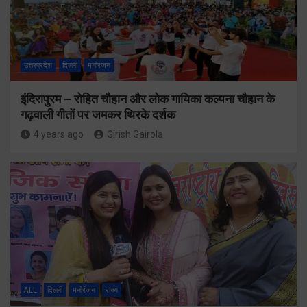
उत्तरप्रदेश
दिल्ली
मनोरंजन
इंदिरापुरम – रोहित चौहान और लोक गायिका कल्पना चौहान के
गढ़वाली गीतों पर जमकर थिरके दर्शक
4 years ago
Girish Gairola
ALL
दिल्ली
मनोरंजन
राज्य