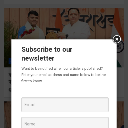
Subscribe to our
newsletter
राज्य
ALL
देहरादून
Want to be notified when our article is published?
कॉमनवेल्थ गेम्स 2026 के उत्तराखंड के पदक विजेताओं और
Enter your email address and name below to be the
प्रशिक्षकों को मुख्यमंत्री धामी ने किया सम्मानित
first to know.
17 hours ago
Viri Gairola