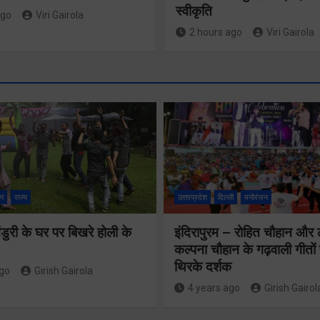
स्वीकृति
ago
Viri Gairola
2 hours ago
Viri Gairola
मंच पर सैनिकों के
लिए स्थान नहीं,
न
राज्य
उत्तरप्रदेश
दिल्ली
मनोरंजन
मुख्यमंत्री स
सम्मान का ढोंग
महानिदेशक
ुरी के घर पर बिखरे होली के
इंदिरापुरम – रोहित चौहान और
कर रही कांग्रेसः
कल्पना चौहान के गढ़वाली गीत
एनसीसी ने 
कोठियाल
थिरके दर्शक
ago
Girish Gairola
शिष्टाचार भें
4 years ago
Girish Gairol
Share Now