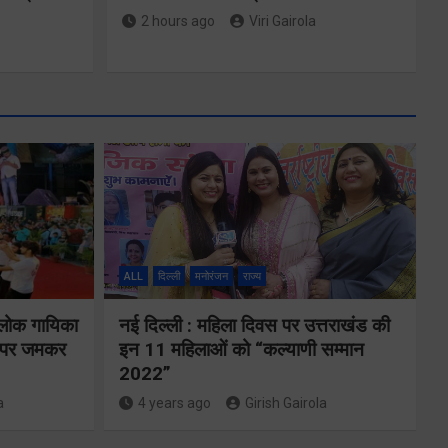
2 hours ago
Viri Gairola
ALL
दिल्ली
मनोरंजन
राज्य
े
 लोक गायिका
नई दिल्ली : महिला दिवस पर उत्तराखंड की
24×7 अलर्ट मोड
ों पर जमकर
इन 11 महिलाओं को “कल्याणी सम्मान
की
2022”
में रहें अधिकारीः
ट
a
4 years ago
Girish Gairola
मुख्य सचिव