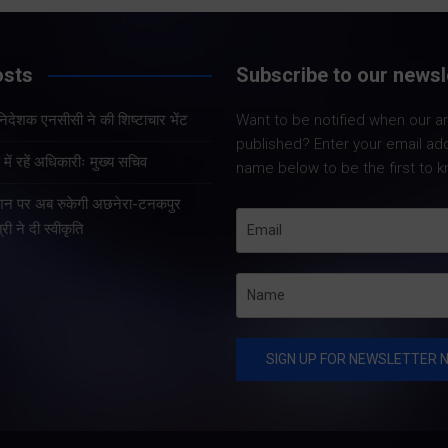
Share Now
osts
Subscribe to our newsl
Share Nowदेहरादून। पूर्व
सैनिक कल्याण सलाहकार परिषद
Share Nowदेहरादून। 
हानिदेशक एनसीसी ने की शिष्टाचार भेंट
Want to be notified when our art
के अध्यक्ष एवं वरिष्ठ भाजपा नेता
कैडेट कोर (एनसीसी) क
published? Enter your email ad
कर्नल कोठियाल ने कांग्रेस पार्टी
महानिदेशक लेफ्टिनें
ें रहें अधिकारीः मुख्य सचिव
name below to be the first to k
पर पूर्व सैनिकों के अपमान का
वीरेन्द्र वत्स, ल्ैड, 
गंभीर आरोप लगाया है। उन्होंने
टेशन पर अब रुकेगी अछनेरा-टनकपुर
नई दिल्ली स्थित उत्तरा
कहा…
्री ने दी स्वीकृति
निवास में मुख्यमंत्री पुष
धामी से शिष्टाचार भें