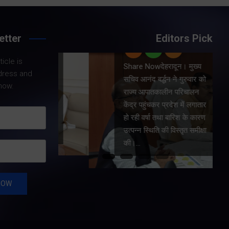
Share Now
etter
Editors Pick
राष्ट्रीय
icle is
Share Nowदेहरादून। मुख्य
े
dress and
सचिव आनंद बर्द्धन ने गुरुवार को
ट जनरल
now.
राज्य आपातकालीन परिचालन
ैड, टैड ने
केंद्र पहुंचकर प्रदेश में लगातार
खण्ड
हो रही वर्षा तथा बारिश के कारण
्कर सिंह
उत्पन्न स्थिति की विस्तृत समीक्षा
ट की।…
की।…