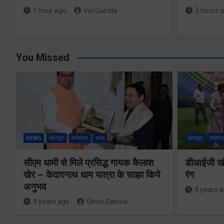
1 hour ago
Viri Gairola
2 hours 
You Missed
NEWS
देहरादून
मनोरंजन
राज्य
देहरादून
मनोरंज
सीएम धामी से मिले प्रसिद्ध गायक कैलाश
डीआईजी खंड
खेर – केदारनाथ धाम यात्रा के साझा किये
रंग
अनुभव
4 years 
4 years ago
Girish Gairola