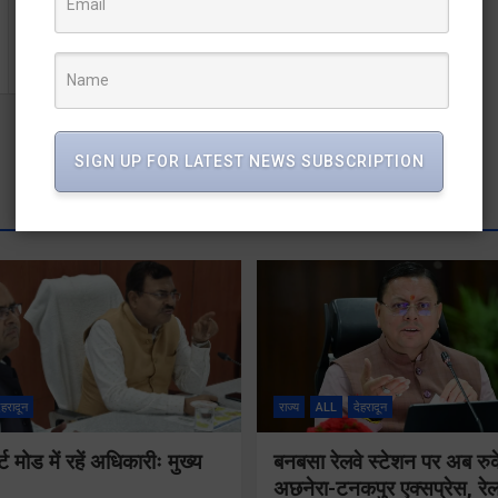
तल्लानागपुर के बेटे को आशीर्वाद देकर सदन में भेजेंः हरीश रावत
SIGN UP FOR LATEST NEWS SUBSCRIPTION
ेहरादून
राज्य
ALL
देहरादून
मोड में रहें अधिकारीः मुख्य
बनबसा रेलवे स्टेशन पर अब रुक
अछनेरा-टनकपुर एक्सप्रेस, रेल 