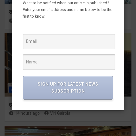
Want to be notified when our article is published?
Enter your email address and name below to be the
तकनीकी शिक्षा विभाग प्रदेशभर में आयोजित करेगा रोजगार मेले
first to know.
13 hours ago
Viri Gairola
SIGN UP FOR LATEST NEWS
राज्य
ALL
देहरादून
SUBSCRIPTION
हर घर तिरंगा अभियान को जन-जन तक पहुंचाने की तैयारी
14 hours ago
Viri Gairola