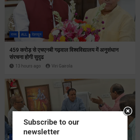
राज्य
ALL
देहरादून
459 करोड़ से एचएनबी गढ़वाल विश्वविद्यालय में अनुसंधान
संरचना होगी सुदृढ
13 hours ago
Viri Gairola
Subscribe to our
newsletter
राज्य
ALL
देहरादून