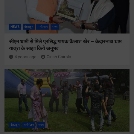
NEWS
देहरादून
मनोरंजन
राज्य
सीएम धामी से मिले प्रसिद्ध गायक कैलाश खेर – केदारनाथ धाम
यात्रा के साझा किये अनुभव
4 years ago
Girish Gairola
देहरादून
मनोरंजन
राज्य