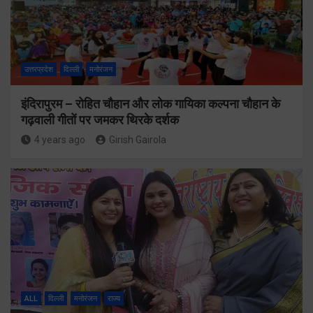
उत्तरप्रदेश
दिल्ली
मनोरंजन
इंदिरापुरम – रोहित चौहान और लोक गायिका कल्पना चौहान के
गढ़वाली गीतों पर जमकर थिरके दर्शक
4 years ago
Girish Gairola
ALL
दिल्ली
मनोरंजन
राज्य