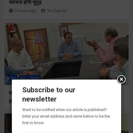
संरचना होगी सुदृढ
5 hours ago
Viri Gairola
राज्य
ALL
देहरादून
Subscribe to our
तकनीकी शिक्षा विभाग प्रदेशभर में आयोजित करेगा रोजगार मेले
newsletter
5 hours ago
Viri Gairola
Want to be notified when our article is published?
Enter your email address and name below to be the
first to know.