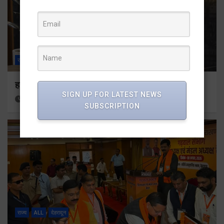
राज्य
ALL
देहरादून
हर घर तिरंगा अभियान को जन-जन तक पहुंचाने की तैयारी
SIGN UP FOR LATEST NEWS
6 hours ago
Viri Gairola
SUBSCRIPTION
राज्य
ALL
देहरादून