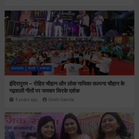
उत्तरप्रदेश
दिल्ली
मनोरंजन
इंदिरापुरम – रोहित चौहान और लोक गायिका कल्पना चौहान के
गढ़वाली गीतों पर जमकर थिरके दर्शक
4 years ago
Girish Gairola