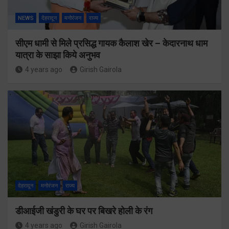
NEWS
देहरादून
मनोरंजन
राज्य
सीएम धामी से मिले प्रसिद्ध गायक कैलाश खेर – केदारनाथ धाम
यात्रा के साझा किये अनुभव
4 years ago
Girish Gairola
देहरादून
मनोरंजन
राज्य
डीआईजी खंडुरी के घर पर बिखरे होली के रंग
4 years ago
Girish Gairola