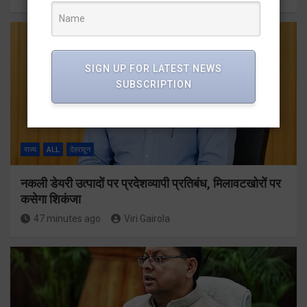
SIGN UP FOR LATEST NEWS
SUBSCRIPTION
राज्य
ALL
देहरादून
नकली डेयरी उत्पादों पर प्रदेशव्यापी प्रतिबंध, मिलावटखोरों पर
कसेगा शिकंजा
47 minutes ago
Viri Gairola