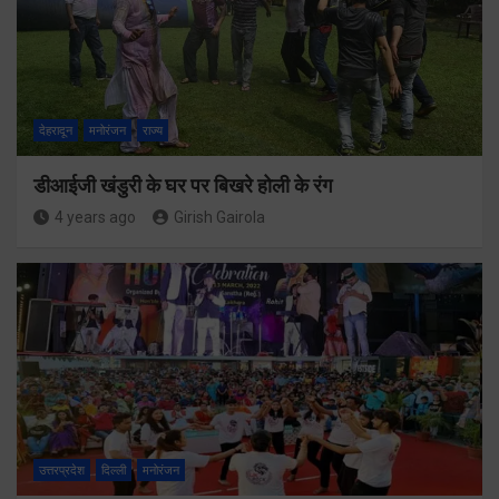
देहरादून
मनोरंजन
राज्य
डीआईजी खंडुरी के घर पर बिखरे होली के रंग
4 years ago
Girish Gairola
उत्तरप्रदेश
दिल्ली
मनोरंजन