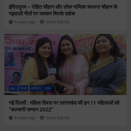
इंदिरापुरम – रोहित चौहान और लोक गायिका कल्पना चौहान के
गढ़वाली गीतों पर जमकर थिरके दर्शक
4 years ago
Girish Gairola
ALL
दिल्ली
मनोरंजन
राज्य
नई दिल्ली : महिला दिवस पर उत्तराखंड की इन 11 महिलाओं को
“कल्याणी सम्मान 2022”
4 years ago
Girish Gairola