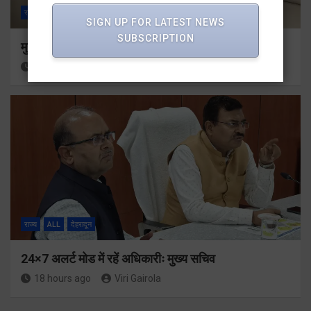
राज्य
ALL
देहरादून
SIGN UP FOR LATEST NEWS
SUBSCRIPTION
मुख्यमंत्री से महानिदेशक एनसीसी ने की शिष्टाचार भेंट
18 hours ago
Viri Gairola
राज्य
ALL
देहरादून
24×7 अलर्ट मोड में रहें अधिकारीः मुख्य सचिव
18 hours ago
Viri Gairola