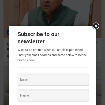
Subscribe to our
राज्य
ALL
देहरादून
newsletter
मुख्यमंत्री ने प्रदान की विभिन्न विकास योजनाओं के लिए 1967
करोड़ की वित्तीय स्वीकृति
Want to be notified when our article is published?
Enter your email address and name below to be the
16 hours ago
Viri Gairola
first to know.