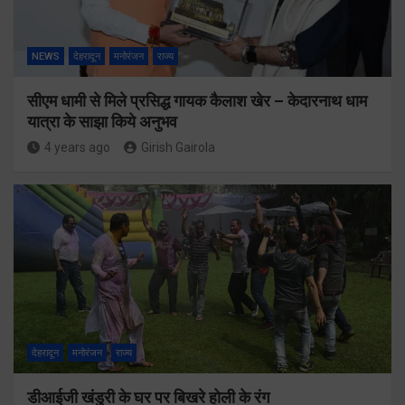
NEWS
देहरादून
मनोरंजन
राज्य
सीएम धामी से मिले प्रसिद्ध गायक कैलाश खेर – केदारनाथ धाम
यात्रा के साझा किये अनुभव
4 years ago
Girish Gairola
देहरादून
मनोरंजन
राज्य
डीआईजी खंडुरी के घर पर बिखरे होली के रंग