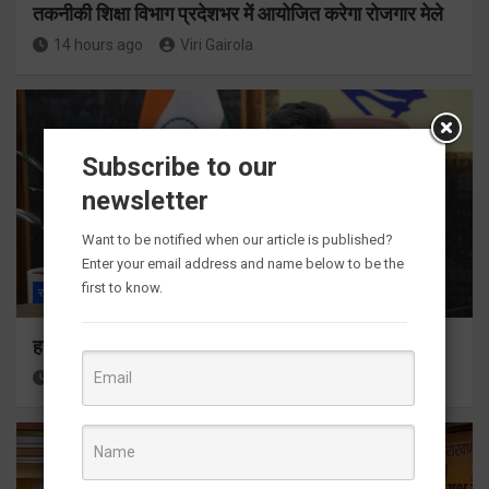
तकनीकी शिक्षा विभाग प्रदेशभर में आयोजित करेगा रोजगार मेले
14 hours ago
Viri Gairola
Subscribe to our
newsletter
Want to be notified when our article is published?
Enter your email address and name below to be the
first to know.
राज्य
ALL
देहरादून
हर घर तिरंगा अभियान को जन-जन तक पहुंचाने की तैयारी
15 hours ago
Viri Gairola