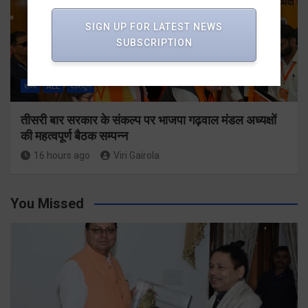
SIGN UP FOR LATEST NEWS
SUBSCRIPTION
राज्य
ALL
देहरादून
तीसरी बार सरकार के संकल्प पर भाजपा गढ़वाल मंडल अध्यक्षों
की महत्वपूर्ण बैठक सम्पन्न
16 hours ago
Viri Gairola
You Missed