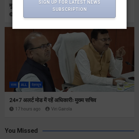
SIGN UP FOR LATEST NEWS
मुख्यमंत्री से महानिदेशक एनसीसी ने की शिष्टाचार भेंट
SUBSCRIPTION
17 hours ago
Viri Gairola
राज्य
ALL
देहरादून
24×7 अलर्ट मोड में रहें अधिकारीः मुख्य सचिव
17 hours ago
Viri Gairola
You Missed