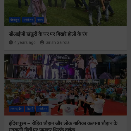
देहरादून
मनोरंजन
राज्य
डीआईजी खंडुरी के घर पर बिखरे होली के रंग
4 years ago
Girish Gairola
उत्तरप्रदेश
दिल्ली
मनोरंजन
इंदिरापुरम – रोहित चौहान और लोक गायिका कल्पना चौहान के
गढ़वाली गीतों पर जमकर थिरके दर्शक