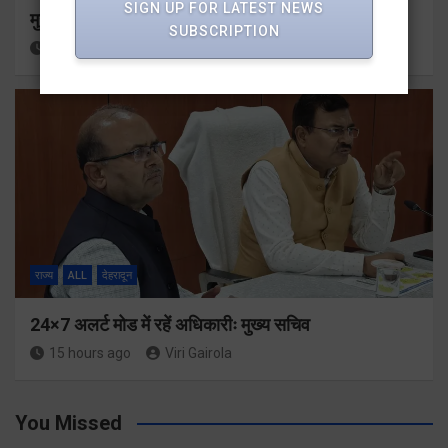
SIGN UP FOR LATEST NEWS
मुख्यमंत्री से महानिदेशक एनसीसी ने की शिष्टाचार भेंट
SUBSCRIPTION
14 hours ago
Viri Gairola
राज्य
ALL
देहरादून
24×7 अलर्ट मोड में रहें अधिकारीः मुख्य सचिव
15 hours ago
Viri Gairola
You Missed