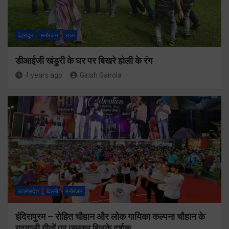
देहरादून
मनोरंजन
राज्य
डीआईजी खंडुरी के घर पर बिखरे होली के रंग
4 years ago
Girish Gairola
उत्तरप्रदेश
दिल्ली
मनोरंजन
इंदिरापुरम – रोहित चौहान और लोक गायिका कल्पना चौहान के
गढ़वाली गीतों पर जमकर थिरके दर्शक