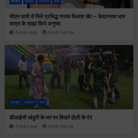
NEWS
देहरादून
मनोरंजन
राज्य
सीएम धामी से मिले प्रसिद्ध गायक कैलाश खेर – केदारनाथ धाम
यात्रा के साझा किये अनुभव
4 years ago
Girish Gairola
देहरादून
मनोरंजन
राज्य
डीआईजी खंडुरी के घर पर बिखरे होली के रंग
4 years ago
Girish Gairola