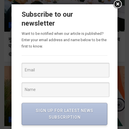
Subscribe to our
newsletter
राज्य
ALL
देहरादून
Want to be notified when our article is published?
मुख्य सचिव ने सभी बड़े प्रोजेक्ट्स का निर्माण कार्य नियमित समय
Enter your email address and name below to be the
पर पूर्ण किए जाने के निर्देश दिए
first to know.
3 hours ago
Viri Gairola
SIGN UP FOR LATEST NEWS
SUBSCRIPTION
राज्य
ALL
देहरादून