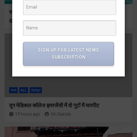
स्नान के दौरान कांवडिया तेज बहाव की चपेट में आकर बहा
19 hours ago
Viri Gairola
SIGN UP FOR LATEST NEWS
SUBSCRIPTION
राज्य
ALL
देहरादून
दून मेडिकल कॉलेज इमरजेंसी में दो गुटों में मारपीट
19 hours ago
Viri Gairola