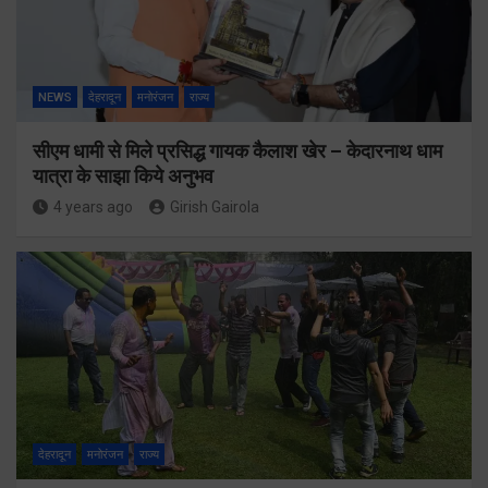
NEWS
देहरादून
मनोरंजन
राज्य
सीएम धामी से मिले प्रसिद्ध गायक कैलाश खेर – केदारनाथ धाम
यात्रा के साझा किये अनुभव
4 years ago
Girish Gairola
देहरादून
मनोरंजन
राज्य