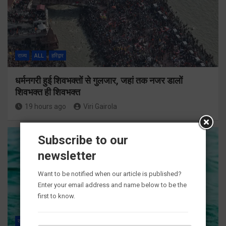
राज्य
ALL
हरिद्वार
धर्मनगरी हुई शिवभक्तों से गुलजार, जहां तक नजर डालों
शिवभक्त ही शिवभक्त
19 hours ago
Viri Gairola
Subscribe to our
newsletter
Want to be notified when our article is published?
Enter your email address and name below to be the
first to know.
राज्य
ALL
हरिद्वार