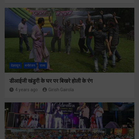
देहरादून
मनोरंजन
राज्य
डीआईजी खंडुरी के घर पर बिखरे होली के रंग
4 years ago
Girish Gairola