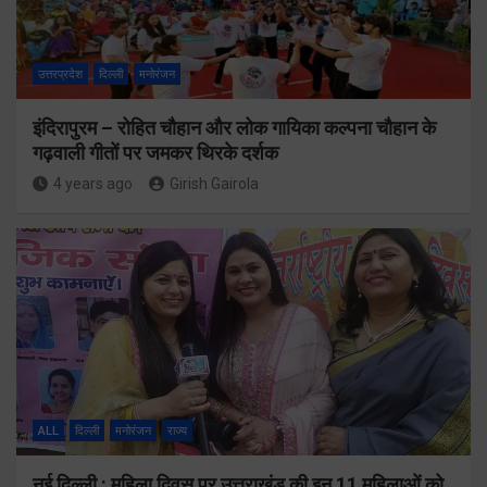
उत्तरप्रदेश
दिल्ली
मनोरंजन
इंदिरापुरम – रोहित चौहान और लोक गायिका कल्पना चौहान के
गढ़वाली गीतों पर जमकर थिरके दर्शक
4 years ago
Girish Gairola
ALL
दिल्ली
मनोरंजन
राज्य
नई दिल्ली : महिला दिवस पर उत्तराखंड की इन 11 महिलाओं को