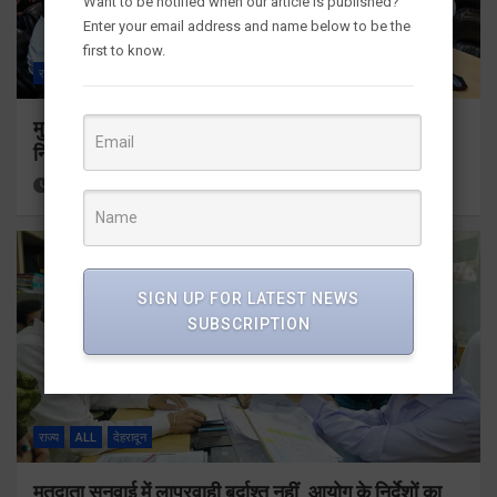
Want to be notified when our article is published?
Enter your email address and name below to be the
first to know.
राज्य
ALL
देहरादून
मुख्यमंत्री धामी ने उत्तराखंड क्रीड़ा विश्वविद्यालय गौलापार के
निर्माण कार्यों की समीक्षा की
4 hours ago
Viri Gairola
SIGN UP FOR LATEST NEWS
SUBSCRIPTION
राज्य
ALL
देहरादून
मतदाता सुनवाई में लापरवाही बर्दाश्त नहीं, आयोग के निर्देशों का