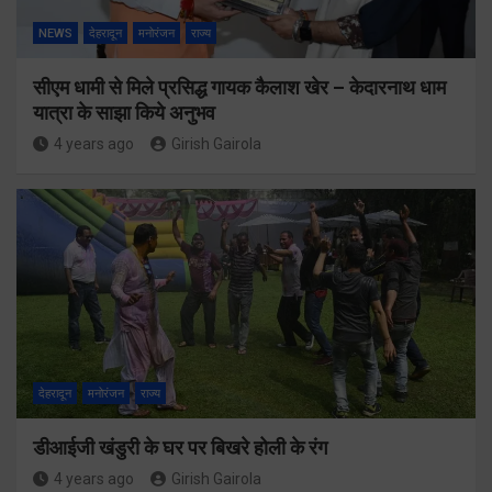
NEWS
देहरादून
मनोरंजन
राज्य
सीएम धामी से मिले प्रसिद्ध गायक कैलाश खेर – केदारनाथ धाम
यात्रा के साझा किये अनुभव
4 years ago
Girish Gairola
देहरादून
मनोरंजन
राज्य
डीआईजी खंडुरी के घर पर बिखरे होली के रंग
4 years ago
Girish Gairola