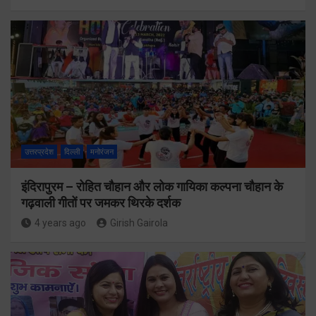
उत्तरप्रदेश
दिल्ली
मनोरंजन
इंदिरापुरम – रोहित चौहान और लोक गायिका कल्पना चौहान के
गढ़वाली गीतों पर जमकर थिरके दर्शक
4 years ago
Girish Gairola