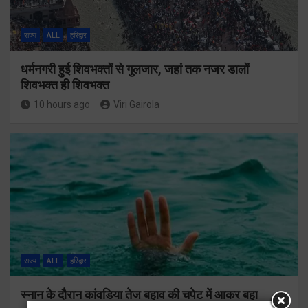
राज्य
ALL
हरिद्वार
धर्मनगरी हुई शिवभक्तों से गुलजार, जहां तक नजर डालों
शिवभक्त ही शिवभक्त
10 hours ago
Viri Gairola
राज्य
ALL
हरिद्वार
स्नान के दौरान कांवडिया तेज बहाव की चपेट में आकर बहा