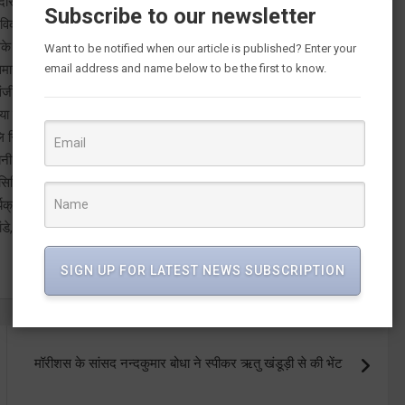
 दौरान 57 परिवारों को मदद पहुंचाई गई थी। संजीवनी संस्था की सचिव रश्मि
Subscribe to our newsletter
जैविक उत्पाद, स्थानीय लोगों द्वारा निर्मित पारम्परिक वस्तुकला पर आधारित उत्पाद,
े माध्यम से स्थानीय उत्पादों को उत्तराखंड के साथ ही पूरे देश विदेश में अलग
Want to be notified when our article is published? Enter your
email address and name below to be the first to know.
समाज सेवा के कार्यों को आगे बढ़ाना है।
संजीवनी संस्थान द्वारा इस तरह के मेले का आयोजन किया जा रहा है, जिसमें हमेशा
ा जाता रहा है। उन्होंने कहा आने वाले समय में हम इस मेले को और भव्य एवं
िन्हा ने कहा कि इस बार मेले में ऐपण साड़ियाँ, अल्मोड़ा-बागेश्वर में तांबे के
 मोमबत्ती, मिट्टी के बर्तन, दिए, गाय के गोबर से बने उत्पाद, खुर्जा आदि के
िल सेवा अधिकारियों की पत्नियों द्वारा संचालित एक संस्था है। संस्था द्वारा
्रम चलाए जाते हैं। इसी क्रम में संजीवनी संस्था द्वारा लगातार पिछले 3 सालों
, अनुराधा सुधांशु, आकांक्षा सिन्हा, मथानी फैनई, गुंजन यादव, हरिका राजेश,
SIGN UP FOR LATEST NEWS SUBSCRIPTION
मॉरीशस के सांसद नन्दकुमार बोधा ने स्पीकर ऋतु खंडूड़ी से की भेंट