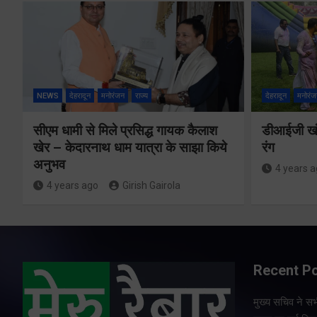
NEWS
देहरादून
मनोरंजन
राज्य
देहरादून
मनोरंज
सीएम धामी से मिले प्रसिद्ध गायक कैलाश
डीआईजी खंड
खेर – केदारनाथ धाम यात्रा के साझा किये
रंग
अनुभव
4 years 
4 years ago
Girish Gairola
Recent P
मुख्य सचिव ने सभी