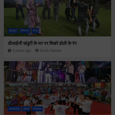
देहरादून
मनोरंजन
राज्य
डीआईजी खंडुरी के घर पर बिखरे होली के रंग
4 years ago
Girish Gairola
उत्तरप्रदेश
दिल्ली
मनोरंजन