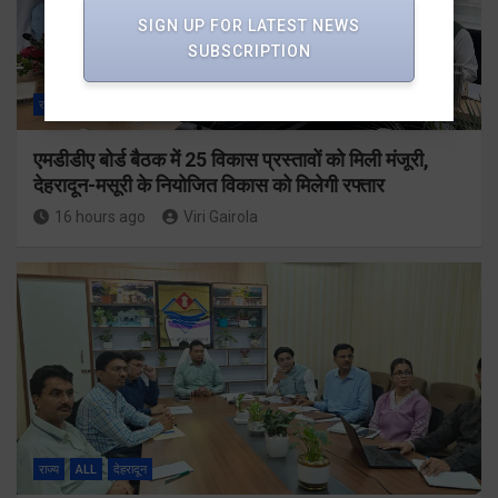
SIGN UP FOR LATEST NEWS
SUBSCRIPTION
राज्य
ALL
देहरादून
एमडीडीए बोर्ड बैठक में 25 विकास प्रस्तावों को मिली मंजूरी,
देहरादून-मसूरी के नियोजित विकास को मिलेगी रफ्तार
16 hours ago
Viri Gairola
राज्य
ALL
देहरादून