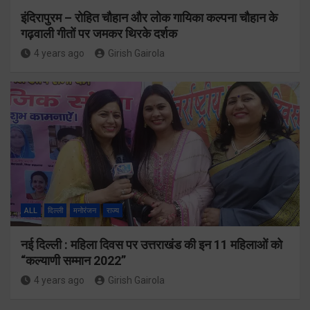
इंदिरापुरम – रोहित चौहान और लोक गायिका कल्पना चौहान के
गढ़वाली गीतों पर जमकर थिरके दर्शक
4 years ago
Girish Gairola
ALL
दिल्ली
मनोरंजन
राज्य
नई दिल्ली : महिला दिवस पर उत्तराखंड की इन 11 महिलाओं को
“कल्याणी सम्मान 2022”
4 years ago
Girish Gairola