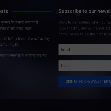
osts
Subscribe to our newsl
और सुगमता के उत्कृष्ट समन्वय से
Want to be notified when our art
Share Nowदेहरादून
Share Nowदेहरादून। मुख्य
published? Enter your email ad
लित हो रही कांवड़ यात्रा
मुख्यमंत्री पुष्कर सिंह 
सचिव आनंद बर्द्धन ने गुरुवार को
name below to be the first to k
कुशल नेतृत्व एवं राज्
राज्य आपातकालीन परिचालन
्रदान की विभिन्न विकास योजनाओं के लिए
प्रभावी व्यवस्थाओं के 
केंद्र पहुंचकर प्रदेश में लगातार
त्तीय स्वीकृति
उत्तराखंड में कांवड़ यात्
हो रही वर्षा तथा बारिश के कारण
तरह व्यवस्थित, सुरक्षि
हानिदेशक एनसीसी ने की शिष्टाचार भेंट
उत्पन्न स्थिति की विस्तृत समीक्षा
सुचारु रूप से संचालित
की।…
raBrain