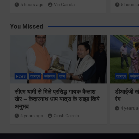
5 hours ago
Viri Gairola
5 hours 
You Missed
NEWS
देहरादून
मनोरंजन
राज्य
देहरादून
मनोरंज
सीएम धामी से मिले प्रसिद्ध गायक कैलाश
डीआईजी खंड
खेर – केदारनाथ धाम यात्रा के साझा किये
रंग
अनुभव
4 years 
4 years ago
Girish Gairola