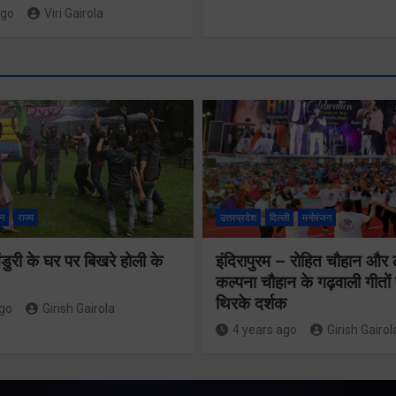
ago
Viri Gairola
श्रद्धा, सुरक
सुगमता के
न
राज्य
उत्तरप्रदेश
दिल्ली
मनोरंजन
उत्कृष्ट समन
ुरी के घर पर बिखरे होली के
इंदिरापुरम – रोहित चौहान और
से सफलतापू
24×7 अलर्ट मोड
कल्पना चौहान के गढ़वाली गीत
संचालित हो 
थिरके दर्शक
में रहें अधिकारीः
ago
Girish Gairola
कांवड़ यात्र
4 years ago
Girish Gairol
मुख्य सचिव
Share Now
Share Now