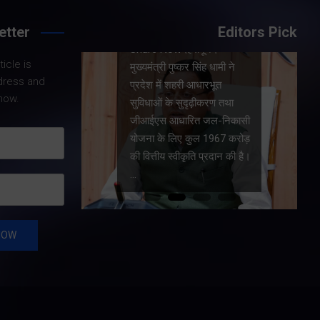
etter
Editors Pick
Share Nowदेहरादून।
icle is
।
मुख्यमंत्री पुष्कर सिंह धामी ने
dress and
धामी के
प्रदेश में शहरी आधारभूत
now.
य सरकार की
सुविधाओं के सुदृढ़ीकरण तथा
कारण
जीआईएस आधारित जल-निकासी
रा पूरी
योजना के लिए कुल 1967 करोड़
त और
की वित्तीय स्वीकृति प्रदान की है।
…
…