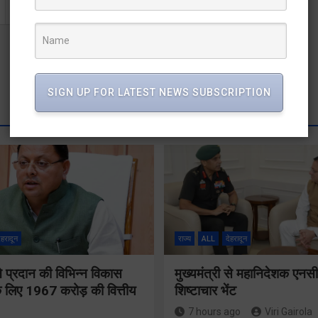
SIGN UP FOR LATEST NEWS SUBSCRIPTION
ेहरादून
राज्य
ALL
देहरादून
 ने प्रदान की विभिन्न विकास
मुख्यमंत्री से महानिदेशक एनस
 लिए 1967 करोड़ की वित्तीय
शिष्टाचार भेंट
7 hours ago
Viri Gairola