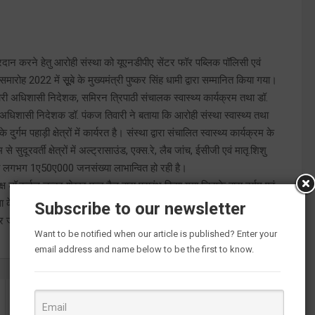
वाएं प्रदान करने हेतु आरोही संस्था को यूएनडीपीए सेंटर फॉर पब्लिक पॉलिसी एवं
रोह 2022 में सूूबे के मुख्यमंत्री पुष्कर सिंह धामी द्वारा सम्मानित किया गया।
वारी अधिशासी निदेशक, समिरन त्रिपाठी संचालक स्वास्थ्य कार्यक्रम तथा डॉ.
धिशासी निदेशक डॉ. पंकज तिवारी ने बताया कि आरोही संस्था स्वास्थ्य तथा
ुर्गम पहाड़ी क्षेत्रों में कार्यरत है। संस्था द्वारा संचालित स्वास्थ्य कार्यक्रम के
दूरवर्ती क्षेत्रों में अल्ट्रासाउंड, एक्स.रे, लैब जांच, ईसीजी एवं मातृ.शिशु
ंवों की लगभग 1ए50ए000 जनसंख्या लाभान्वित हो रही है।
कर्नल चन्द्र शेखर पन्त टैड द्वारा प्रारंभ किया गया जिसके द्वारा दुर्गम एवं
िधा के माध्यम से बेहतर स्वास्थ्य सेवाएं उपलब्ध हो रही है। आरोही संस्था के
Subscribe to our newsletter
ार जताया गया।
Want to be notified when our article is published? Enter your
email address and name below to be the first to know.
मामूली विवाद में दोस्त ने ही की थी दोस्त की हत्या, गिरफ्तार