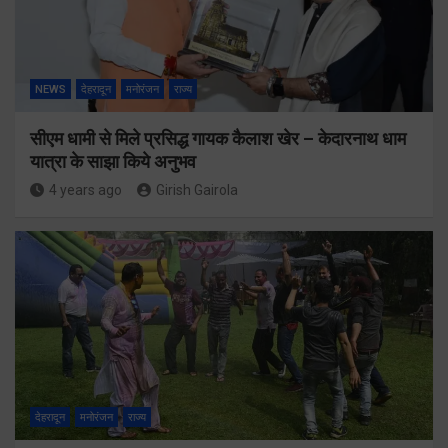
NEWS
देहरादून
मनोरंजन
राज्य
सीएम धामी से मिले प्रसिद्ध गायक कैलाश खेर – केदारनाथ धाम
यात्रा के साझा किये अनुभव
4 years ago
Girish Gairola
देहरादून
मनोरंजन
राज्य