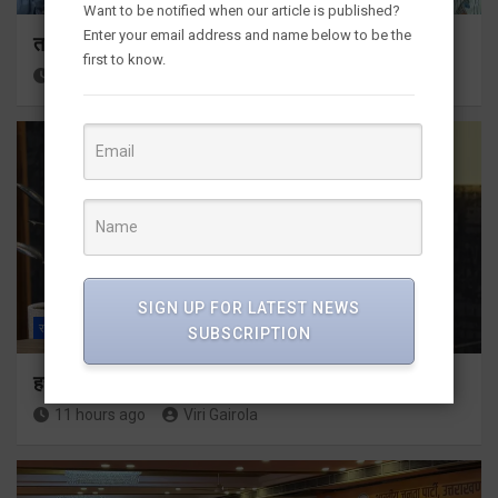
Want to be notified when our article is published?
Enter your email address and name below to be the
तकनीकी शिक्षा विभाग प्रदेशभर में आयोजित करेगा रोजगार मेले
first to know.
11 hours ago
Viri Gairola
SIGN UP FOR LATEST NEWS
राज्य
ALL
देहरादून
SUBSCRIPTION
हर घर तिरंगा अभियान को जन-जन तक पहुंचाने की तैयारी
11 hours ago
Viri Gairola