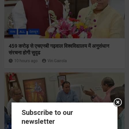
राज्य
ALL
देहरादून
459 करोड़ से एचएनबी गढ़वाल विश्वविद्यालय में अनुसंधान
संरचना होगी सुदृढ
10 hours ago
Viri Gairola
Subscribe to our
newsletter
राज्य
ALL
देहरादून