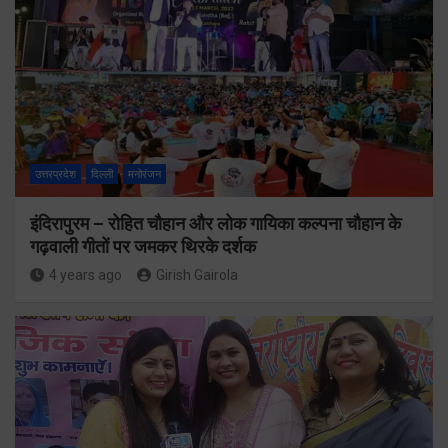
उत्तरप्रदेश
दिल्ली
मनोरंजन
इंदिरापुरम – रोहित चौहान और लोक गायिका कल्पना चौहान के
गढ़वाली गीतों पर जमकर थिरके दर्शक
4 years ago
Girish Gairola