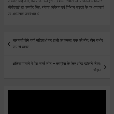
जयवीर सिंह नेगी, मेजर जनरल (से.नि) शम्मी सभरवाल, रीजनल ऑफिसर
सीबीएसई डॉ. रणवीर सिंह, राकेश ओबेराय एवं विभिन्न स्कूलों के प्रधानाचार्य
एवं अध्यापक उपस्थित थे।
Post
चारापत्ती लेने गयी महिलाओं पर हाथी का हमला, एक की मौत, तीन गंभीर
navigation
रूप से घायल
अंकिता मामले मे पेश चार्ज शीट – कांग्रेस के लिए आँख खोलने जैसाः
चौहान