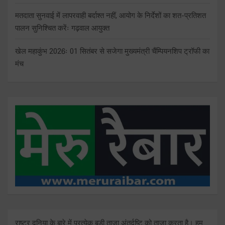
मतदाता सुनवाई में लापरवाही बर्दाश्त नहीं, आयोग के निर्देशों का शत-प्रतिशत
पालन सुनिश्चित करेंः गढ़वाल आयुक्त
खेल महाकुंभ 2026ः 01 सितंबर से सजेगा मुख्यमंत्री चैंम्पियनशिप ट्रॉफी का
मंच
राष्ट्र दुनिया के बारे में प्रत्येक बड़ी ताजा अंतर्दृष्टि को ताज़ा करता है। हम