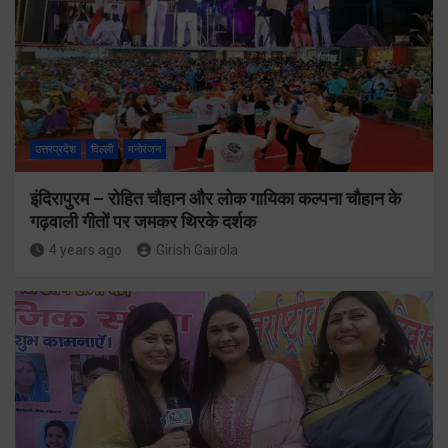
उत्तरप्रदेश
दिल्ली
मनोरंजन
इंदिरापुरम – रोहित चौहान और लोक गायिका कल्पना चौहान के
गढ़वाली गीतों पर जमकर थिरके दर्शक
4 years ago
Girish Gairola