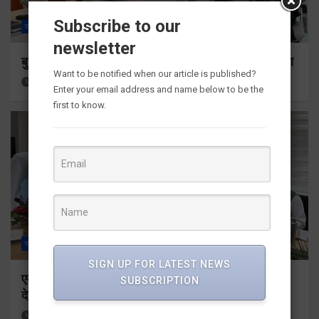
Subscribe to our
राज्य
ALL
देहरादून
newsletter
बुजुर्ग-दिव्यांगों के घर जाएंगे बीएलओ, करेंगे नोटिसों का निस्तारण
Want to be notified when our article is published?
16 hours ago
Viri Gairola
Enter your email address and name below to be the
first to know.
राज्य
ALL
देहरादून
SIGN UP FOR LATEST NEWS
एमडीडीए बोर्ड बैठक में 25 विकास प्रस्तावों को मिली मंजूरी,
SUBSCRIPTION
देहरादून-मसूरी के नियोजित विकास को मिलेगी रफ्तार
17 hours ago
Viri Gairola