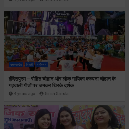
उत्तरप्रदेश
दिल्ली
मनोरंजन
इंदिरापुरम – रोहित चौहान और लोक गायिका कल्पना चौहान के
गढ़वाली गीतों पर जमकर थिरके दर्शक
4 years ago
Girish Gairola