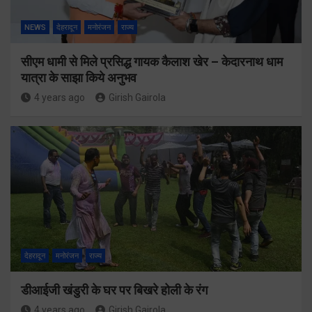
NEWS
देहरादून
मनोरंजन
राज्य
सीएम धामी से मिले प्रसिद्ध गायक कैलाश खेर – केदारनाथ धाम
यात्रा के साझा किये अनुभव
4 years ago
Girish Gairola
देहरादून
मनोरंजन
राज्य
डीआईजी खंडुरी के घर पर बिखरे होली के रंग
4 years ago
Girish Gairola