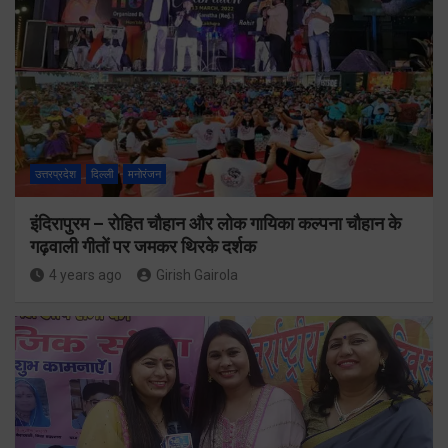
उत्तरप्रदेश
दिल्ली
मनोरंजन
इंदिरापुरम – रोहित चौहान और लोक गायिका कल्पना चौहान के
गढ़वाली गीतों पर जमकर थिरके दर्शक
4 years ago
Girish Gairola