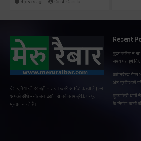
4 years ago
Girish Gairola
Recent P
मुख्य सचिव ने सभी
समय पर पूर्ण किए 
कॉमनवेल्थ गेम्स
और प्रशिक्षकों को
देश दुनिया की हर बड़ी – ताजा खबरे अपडेट करता है | हम
मुख्यमंत्री धामी न
आपको सीधे मनोरंजन उद्योग से नवीनतम ब्रेकिंग न्यूज
के निर्माण कार्यों 
प्रदान करते हैं।