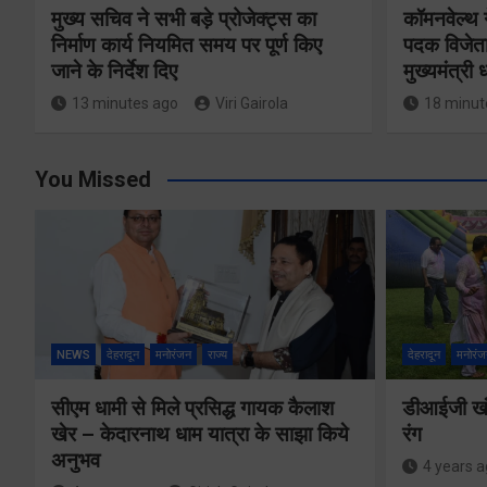
मुख्य सचिव ने सभी बड़े प्रोजेक्ट्स का
कॉमनवेल्थ 
निर्माण कार्य नियमित समय पर पूर्ण किए
पदक विजेता
जाने के निर्देश दिए
मुख्यमंत्री
13 minutes ago
Viri Gairola
18 minut
You Missed
NEWS
देहरादून
मनोरंजन
राज्य
देहरादून
मनोरंज
सीएम धामी से मिले प्रसिद्ध गायक कैलाश
डीआईजी खंड
खेर – केदारनाथ धाम यात्रा के साझा किये
रंग
अनुभव
4 years 