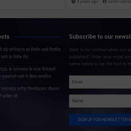
4 years ago
Girish Gairol
Share Now
Share Now
osts
Subscribe to our newsl
Share Nowदेहरादून।
Share Nowदेहरादून। भारत
सचिव आनन्द बर्द्धन ने 
 बड़े प्रोजेक्ट्स का निर्माण कार्य नियमित
Want to be notified when our art
निर्वाचन आयोग एवं मुख्य निर्वाचन
को सचिवालय में प्रदेश 
published? Enter your email ad
जाने के निर्देश दिए
अधिकारी, उत्तराखण्ड के निर्देशों
प्रोजेक्ट्स की समीक्षा 
name below to be the first to k
के अनुपालन में विशेष गहन
सचिव ने प्रदेश के भीत
 2026 के उत्तराखंड के पदक विजेताओं
पुनरीक्षण अभियान के तहत
प्रोजेक्ट्स का निर्माण क
 मुख्यमंत्री धामी ने किया सम्मानित
गढ़वाल आयुक्त एवं रोल ऑब्जर्वर
े उत्तराखंड क्रीड़ा विश्वविद्यालय गौलापार
आनंद स्वरूप ने शुक्रवार…
की समीक्षा की