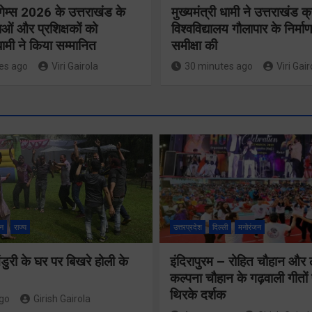
गेम्स 2026 के उत्तराखंड के
मुख्यमंत्री धामी ने उत्तराखंड क्
ओं और प्रशिक्षकों को
विश्वविद्यालय गौलापार के निर्माण
 धामी ने किया सम्मानित
समीक्षा की
es ago
Viri Gairola
30 minutes ago
Viri Gair
मुख्य सचिव 
मतदाता सुनवाई में
सभी बड़े
लापरवाही बर्दाश्त
प्रोजेक्ट्स 
नहीं, आयोग के
निर्माण कार्य
न
राज्य
उत्तरप्रदेश
दिल्ली
मनोरंजन
निर्देशों का शत-
नियमित सम
प्रतिशत पालन
ुरी के घर पर बिखरे होली के
इंदिरापुरम – रोहित चौहान और
पूर्ण किए जान
कल्पना चौहान के गढ़वाली गीत
सुनिश्चित करेंः
निर्देश दिए
थिरके दर्शक
ago
Girish Gairola
गढ़वाल आयुक्त