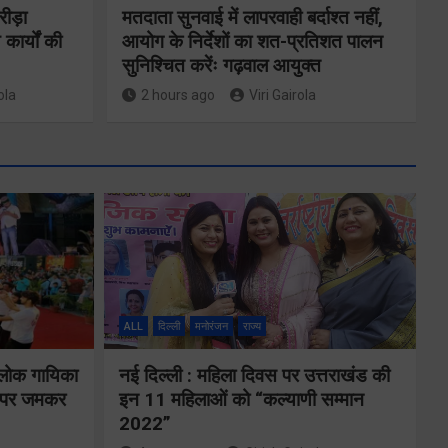
रीड़ा
मतदाता सुनवाई में लापरवाही बर्दाश्त नहीं,
 कार्यों की
आयोग के निर्देशों का शत-प्रतिशत पालन
सुनिश्चित करेंः गढ़वाल आयुक्त
ola
2 hours ago
Viri Gairola
ने
कॉमनवेल्थ गेम्स
2026 के
का
उत्तराखंड के
ALL
दिल्ली
मनोरंजन
राज्य
पदक विजेताओं
य पर
और प्रशिक्षकों को
 लोक गायिका
नई दिल्ली : महिला दिवस पर उत्तराखंड की
े के
ों पर जमकर
इन 11 महिलाओं को “कल्याणी सम्मान
मुख्यमंत्री धामी ने
2022”
किया सम्मानित