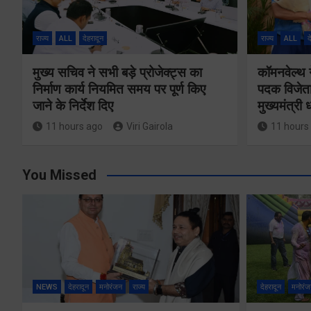
राज्य
ALL
देहरादून
राज्य
ALL
द
मुख्य सचिव ने सभी बड़े प्रोजेक्ट्स का
कॉमनवेल्थ 
निर्माण कार्य नियमित समय पर पूर्ण किए
पदक विजेता
जाने के निर्देश दिए
मुख्यमंत्री
11 hours ago
Viri Gairola
11 hours
You Missed
मतदाता सुनवाई में
लापरवाही बर्दाश्त
नहीं, आयोग के
NEWS
देहरादून
मनोरंजन
राज्य
देहरादून
मनोरंज
निर्देशों का शत-