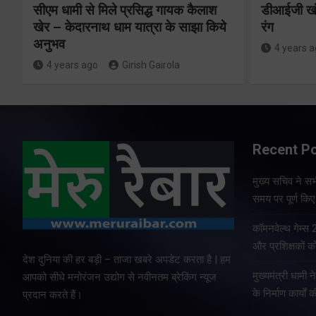
प्रतिशत पालन
सीएम धामी से मिले प्रसिद्ध गायक कैलाश
डीआईजी खंड
खेर – केदारनाथ धाम यात्रा के साझा किये
रंग
सुनिश्चित करेंः
अनुभव
4 years 
गढ़वाल आयुक्त
4 years ago
Girish Gairola
Share Now
Recent P
Share Nowदेहरादून। भारत
मुख्य सचिव ने सभी
निर्वाचन आयोग एवं मुख्य निर्वाचन
समय पर पूर्ण किए 
अधिकारी, उत्तराखण्ड के निर्देशों
के अनुपालन में विशेष गहन
कॉमनवेल्थ गेम्स
पुनरीक्षण अभियान के तहत
और प्रशिक्षकों को
देश दुनिया की हर बड़ी – ताजा खबरे अपडेट करता है | हम
गढ़वाल आयुक्त एवं रोल ऑब्जर्वर
मुख्यमंत्री धामी न
आपको सीधे मनोरंजन उद्योग से नवीनतम ब्रेकिंग न्यूज
आनंद स्वरूप ने शुक्रवार…
के निर्माण कार्यों 
प्रदान करते हैं।