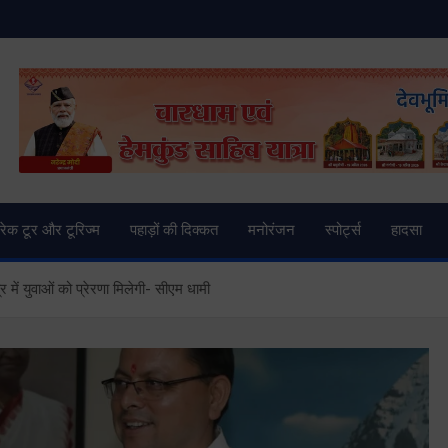
and News | Uttarkashi Ne
्रेक टूर और टूरिज्म
पहाड़ों की दिक्कत
मनोरंजन
स्पोर्ट्स
हादसा
र में युवाओं को प्रेरणा मिलेगी- सीएम धामी