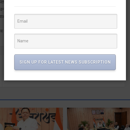
त ने मुख्यमंत्री
ा उनको प्रदेश के
ुवाओं को बेहतर
 कुमार भी उपस्थित थे
SIGN UP FOR LATEST NEWS SUBSCRIPTION
थाना सहसपुर – अवैध मादक पदार्थ की तस्करी 2. 72 किलोग्राम
गांजा के साथ गिरफ्तार