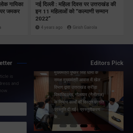
कों को
 लोक गायिका
नई दिल्ली : महिला दिवस पर उत्तराखंड की
कार्यों की समीक्षा
ों पर जमकर
इन 11 महिलाओं को “कल्याणी सम्मान
ामी ने
की
2022”
नित
a
4 years ago
Girish Gairola
Share Now
etter
Editors Pick
Share Nowदेहरादून।
।
मुख्यमंत्री पुष्कर सिंह धामी के
icle is
ामी ने
समक्ष मुख्यमंत्री आवास में खेल
dress and
ं ग्लासगो,
विभाग द्वारा उत्तराखंड क्रीड़ा
now.
कॉमनवेल्थ
विश्वविद्यालय, गौलापार (नैनीताल)
प्रदर्शन
के निर्माण कार्यों की विस्तृत प्रगति
बढ़ाने
प्रस्तुति दी गई। प्रस्तुतीकरण
नके…
के…