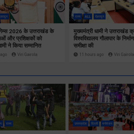
ेहरादून
राज्य
ALL
देहरादून
गेम्स 2026 के उत्तराखंड के
मुख्यमंत्री धामी ने उत्तराखंड क्
ओं और प्रशिक्षकों को
विश्वविद्यालय गौलापार के निर्माण
 धामी ने किया सम्मानित
समीक्षा की
 ago
Viri Gairola
11 hours ago
Viri Gairola
मुख्य सचिव ने
कॉमनवेल्थ ग
सभी बड़े
2026 के
प्रोजेक्ट्स का
उत्तराखंड के
निर्माण कार्य
न
राज्य
उत्तरप्रदेश
दिल्ली
मनोरंजन
पदक विजेता
नियमित समय पर