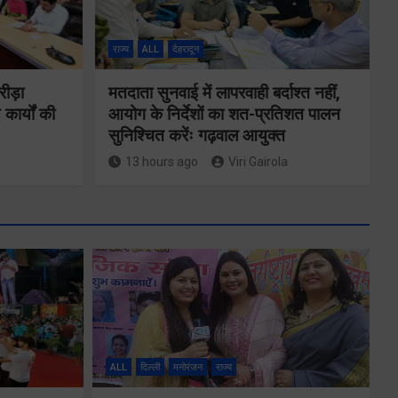
राज्य
ALL
देहरादून
रीड़ा
मतदाता सुनवाई में लापरवाही बर्दाश्त नहीं,
 कार्यों की
आयोग के निर्देशों का शत-प्रतिशत पालन
सुनिश्चित करेंः गढ़वाल आयुक्त
13 hours ago
Viri Gairola
ेम्स
मुख्यमंत्री धामी ने
उत्तराखंड क्रीड़ा
विश्वविद्यालय
ALL
दिल्ली
मनोरंजन
राज्य
ओं
गौलापार के निर्माण