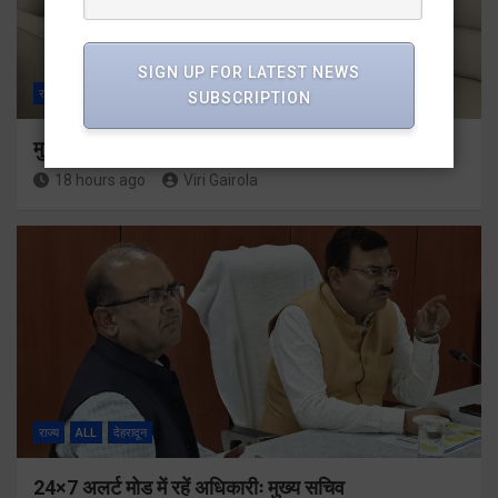
SIGN UP FOR LATEST NEWS
राज्य
ALL
देहरादून
SUBSCRIPTION
मुख्यमंत्री से महानिदेशक एनसीसी ने की शिष्टाचार भेंट
18 hours ago
Viri Gairola
राज्य
ALL
देहरादून
24×7 अलर्ट मोड में रहें अधिकारीः मुख्य सचिव