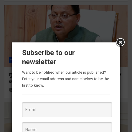
Subscribe to our
newsletter
राज्य
ALL
देहरादून
Want to be notified when our article is published?
मुख्यमंत्री ने प्रदान की विभिन्न विकास योजनाओं के लिए 1967
Enter your email address and name below to be the
करोड़ की वित्तीय स्वीकृति
first to know.
16 hours ago
Viri Gairola