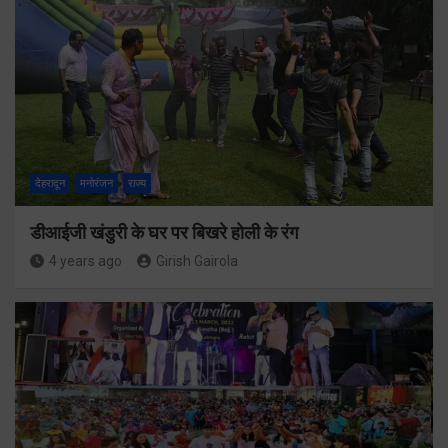
देहरादून
मनोरंजन
राज्य
डीआईजी खंडुरी के घर पर बिखरे होली के रंग
4 years ago
Girish Gairola