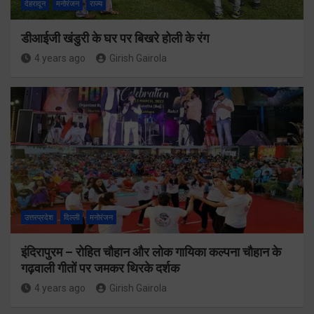
देहरादून
मनोरंजन
राज्य
डीआईजी खंडुरी के घर पर बिखरे होली के रंग
4 years ago
Girish Gairola
उत्तरप्रदेश
दिल्ली
मनोरंजन
इंदिरापुरम – रोहित चौहान और लोक गायिका कल्पना चौहान के
गढ़वाली गीतों पर जमकर थिरके दर्शक
4 years ago
Girish Gairola