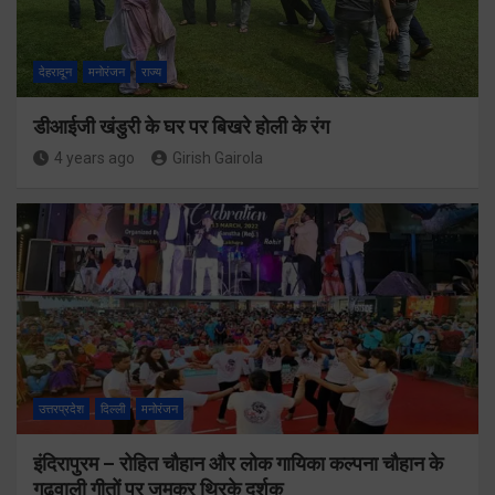
देहरादून
मनोरंजन
राज्य
डीआईजी खंडुरी के घर पर बिखरे होली के रंग
4 years ago
Girish Gairola
उत्तरप्रदेश
दिल्ली
मनोरंजन
इंदिरापुरम – रोहित चौहान और लोक गायिका कल्पना चौहान के
गढ़वाली गीतों पर जमकर थिरके दर्शक