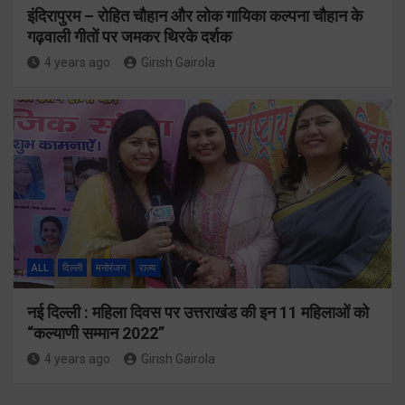
इंदिरापुरम – रोहित चौहान और लोक गायिका कल्पना चौहान के
गढ़वाली गीतों पर जमकर थिरके दर्शक
4 years ago
Girish Gairola
ALL
दिल्ली
मनोरंजन
राज्य
नई दिल्ली : महिला दिवस पर उत्तराखंड की इन 11 महिलाओं को
“कल्याणी सम्मान 2022”
4 years ago
Girish Gairola