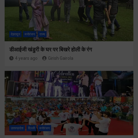
देहरादून
मनोरंजन
राज्य
डीआईजी खंडुरी के घर पर बिखरे होली के रंग
4 years ago
Girish Gairola
उत्तरप्रदेश
दिल्ली
मनोरंजन