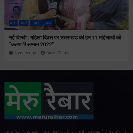
ALL
दिल्ली
मनोरंजन
राज्य
नई दिल्ली : महिला दिवस पर उत्तराखंड की इन 11 महिलाओं को
“कल्याणी सम्मान 2022”
4 years ago
Girish Gairola
देश दुनिया की हर बड़ी – ताजा खबरे अपडेट करता है | हम आपको सीधे मनोरंजन