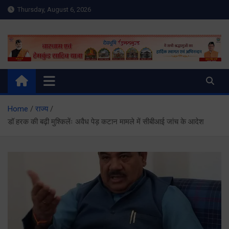
Skip
Thursday, August 6, 2026
to
content
Meru Raibar | Uttarakhand
meruraibar.com
News | Uttarkashi News
Home
राज्य
डॉ हरक की बढ़ी मुश्किलेंः अवैध पेड़ कटान मामले में सीबीआई जांच के आदेश