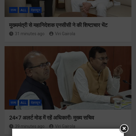
राज्य
ALL
देहरादून
मुख्यमंत्री से महानिदेशक एनसीसी ने की शिष्टाचार भेंट
31 minutes ago
Viri Gairola
राज्य
ALL
देहरादून
24×7 अलर्ट मोड में रहें अधिकारीः मुख्य सचिव
39 minutes ago
Viri Gairola