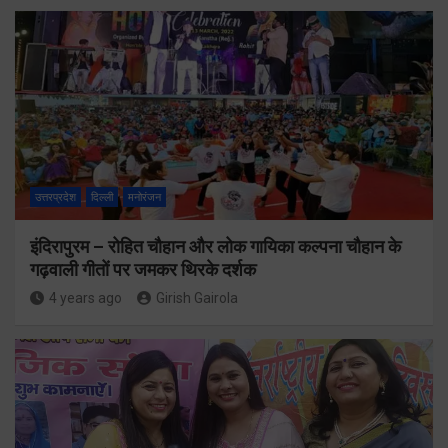
उत्तरप्रदेश
दिल्ली
मनोरंजन
इंदिरापुरम – रोहित चौहान और लोक गायिका कल्पना चौहान के
गढ़वाली गीतों पर जमकर थिरके दर्शक
4 years ago
Girish Gairola