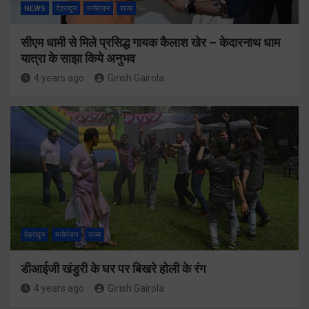
NEWS
देहरादून
मनोरंजन
राज्य
सीएम धामी से मिले प्रसिद्ध गायक कैलाश खेर – केदारनाथ धाम
यात्रा के साझा किये अनुभव
4 years ago
Girish Gairola
देहरादून
मनोरंजन
राज्य
डीआईजी खंडुरी के घर पर बिखरे होली के रंग
4 years ago
Girish Gairola