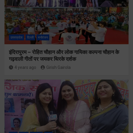
उत्तरप्रदेश
दिल्ली
मनोरंजन
इंदिरापुरम – रोहित चौहान और लोक गायिका कल्पना चौहान के
गढ़वाली गीतों पर जमकर थिरके दर्शक
4 years ago
Girish Gairola