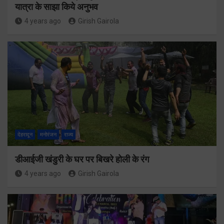
यात्रा के साझा किये अनुभव
4 years ago
Girish Gairola
देहरादून
मनोरंजन
राज्य
डीआईजी खंडुरी के घर पर बिखरे होली के रंग
4 years ago
Girish Gairola