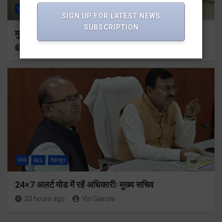
राज्य
ALL
देहरादून
SIGN UP FOR LATEST NEWS
SUBSCRIPTION
मुख्यमंत्री से महानिदेशक एनसीसी ने की शिष्टाचार भेंट
20 hours ago
Viri Gairola
राज्य
ALL
देहरादून
24×7 अलर्ट मोड में रहें अधिकारीः मुख्य सचिव
20 hours ago
Viri Gairola