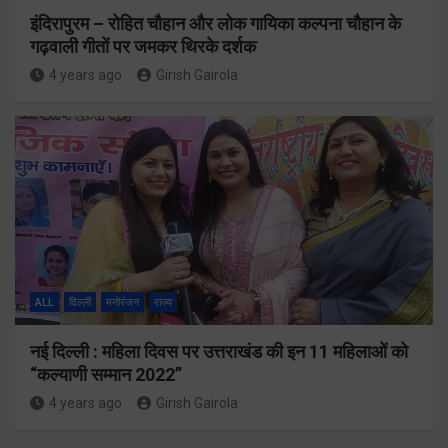
इंदिरापुरम – रोहित चौहान और लोक गायिका कल्पना चौहान के
गढ़वाली गीतों पर जमकर थिरके दर्शक
4 years ago
Girish Gairola
ALL
दिल्ली
मनोरंजन
राज्य
नई दिल्ली : महिला दिवस पर उत्तराखंड की इन 11 महिलाओं को
“कल्याणी सम्मान 2022”
4 years ago
Girish Gairola