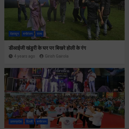
देहरादून
मनोरंजन
राज्य
डीआईजी खंडुरी के घर पर बिखरे होली के रंग
4 years ago
Girish Gairola
उत्तरप्रदेश
दिल्ली
मनोरंजन