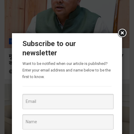
Subscribe to our
राज्य
ALL
देहरादून
newsletter
मुख्यमंत्री ने प्रदान की विभिन्न विकास योजनाओं के लिए 1967
करोड़ की वित्तीय स्वीकृति
Want to be notified when our article is published?
Enter your email address and name below to be the
18 hours ago
Viri Gairola
first to know.