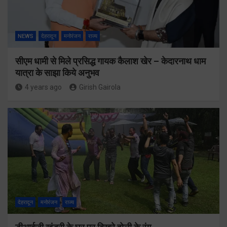
NEWS
देहरादून
मनोरंजन
राज्य
सीएम धामी से मिले प्रसिद्ध गायक कैलाश खेर – केदारनाथ धाम
यात्रा के साझा किये अनुभव
4 years ago
Girish Gairola
देहरादून
मनोरंजन
राज्य