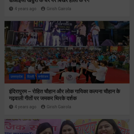
डीआईजी खंडुरी के घर पर बिखरे होली के रंग
4 years ago
Girish Gairola
उत्तरप्रदेश
दिल्ली
मनोरंजन
इंदिरापुरम – रोहित चौहान और लोक गायिका कल्पना चौहान के
गढ़वाली गीतों पर जमकर थिरके दर्शक
4 years ago
Girish Gairola