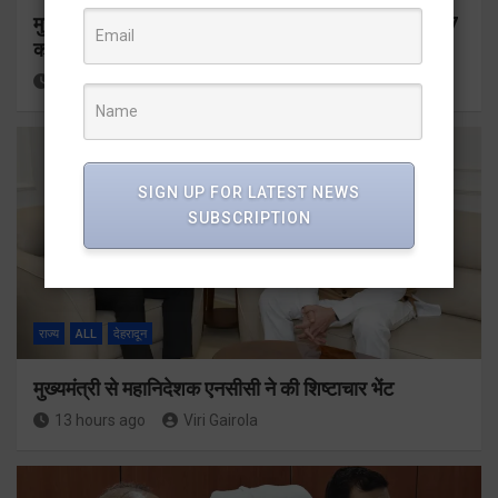
मुख्यमंत्री ने प्रदान की विभिन्न विकास योजनाओं के लिए 1967
करोड़ की वित्तीय स्वीकृति
11 hours ago
Viri Gairola
SIGN UP FOR LATEST NEWS
SUBSCRIPTION
राज्य
ALL
देहरादून
मुख्यमंत्री से महानिदेशक एनसीसी ने की शिष्टाचार भेंट
13 hours ago
Viri Gairola