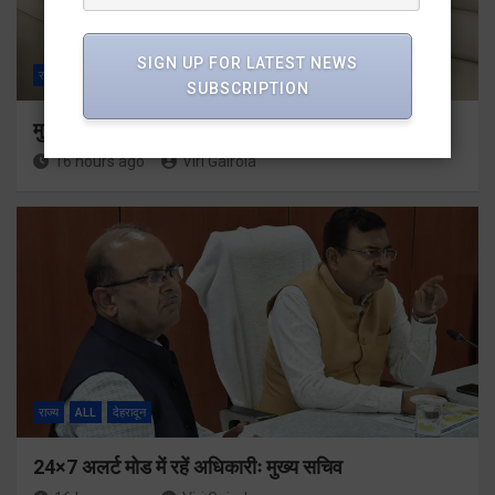
SIGN UP FOR LATEST NEWS
राज्य
ALL
देहरादून
SUBSCRIPTION
मुख्यमंत्री से महानिदेशक एनसीसी ने की शिष्टाचार भेंट
16 hours ago
Viri Gairola
राज्य
ALL
देहरादून
24×7 अलर्ट मोड में रहें अधिकारीः मुख्य सचिव