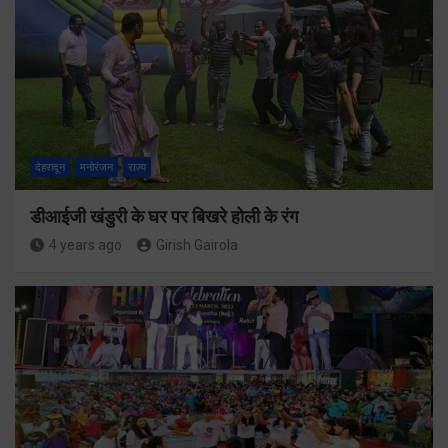
देहरादून
मनोरंजन
राज्य
डीआईजी खंडुरी के घर पर बिखरे होली के रंग
4 years ago
Girish Gairola