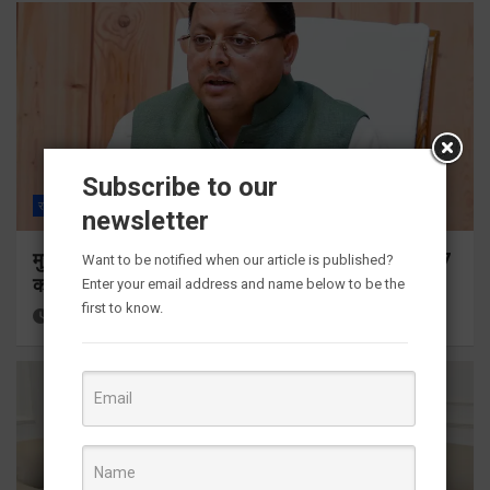
Subscribe to our
राज्य
ALL
देहरादून
newsletter
मुख्यमंत्री ने प्रदान की विभिन्न विकास योजनाओं के लिए 1967
Want to be notified when our article is published?
करोड़ की वित्तीय स्वीकृति
Enter your email address and name below to be the
first to know.
14 hours ago
Viri Gairola