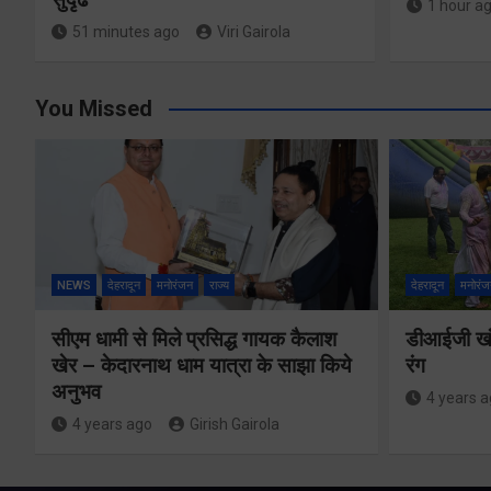
1 hour a
51 minutes ago
Viri Gairola
You Missed
NEWS
देहरादून
मनोरंजन
राज्य
देहरादून
मनोरंज
सीएम धामी से मिले प्रसिद्ध गायक कैलाश
डीआईजी खंड
खेर – केदारनाथ धाम यात्रा के साझा किये
रंग
अनुभव
4 years 
4 years ago
Girish Gairola