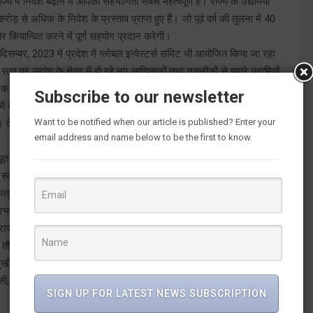
ज्य में निवेश बढ़ाने में आपकी सहभागिता सबसे महत्वपूर्ण है। राज्य के उद्यमियों
करोड़ से अधिक के निवेश के प्रस्ताव प्राप्त हुए हैं। जो पूर्व वर्ष की तुलना में 40
कियान्वित करने में पूर्ण सहयोग प्रदान करेगी।
 दिसम्बर, 2023 में प्रदेश में ग्लोबल इन्वेस्टर्स समिट भी आयोजित किया जा रहा
्तर पर उद्योग के क्षेत्र में हो रहे नए आविष्कारों तथा तकनीकों से हमारे उद्यमियों
 पर विस्तार देने का अवसर प्राप्त होगा। राज्य सरकार द्वारा किए गए प्रयासों
Subscribe to our newsletter
 देश में अचीवर्स की श्रेणी में सम्मिलित होकर अन्य कई बड़े राज्यों के समकक्ष
Want to be notified when our article is published? Enter your
 देहरादून एयरपोर्ट से विभिन्न शहरों के लिए सीधी वायु सेवा उपलब्ध हो गयी है।
email address and name below to be the first to know.
बूत करने और राज्य में व्यापार को सुविधाजनक बनाने के लिए कई बुनियादी ढांचा
ट के रूप में आई०सी०डी० की स्थापना की गयी है। शीघ्र ही अमृतसर कोलकाता
मंत्री राष्ट्रीय गति-शक्ति नेशनल मास्टर प्लान’’ के अन्तर्गत लॉजिस्टिक से
रभावी क्रियान्वयन हेतु राज्य सरकार द्वारा उत्तराखण्ड लॉजिस्टिक्स नीति-2023
ज्य सरकार ने ‘विकसित उत्तराखंड’ को केंद्र में रख कर अपनी नीतियां बनाई हैं
के तौर पर उभर रहा है। इस अवसर पर विधायक त्रिलोक सिंह चीमा, मेयर ऊषा
सुखीजा, अध्यक्ष केजीसीसीआई अशोक बंसल, महासचिव बांके बिहारी गोयनका, पूर्व
ी, एवं अन्य लोग मौजूद रहे।
SIGN UP FOR LATEST NEWS SUBSCRIPTION