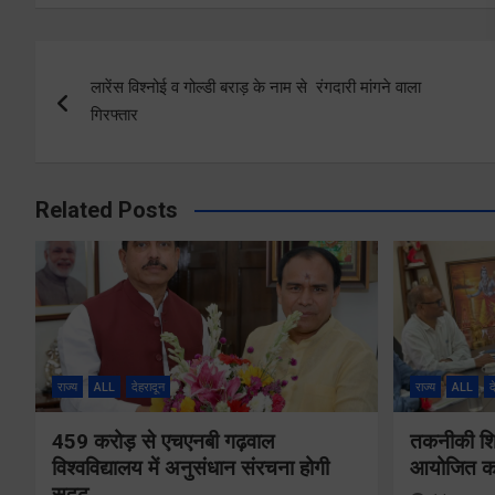
Post
लारेंस विश्नोई व गोल्डी बराड़ के नाम से रंगदारी मांगने वाला
navigation
गिरफ्तार
Related Posts
राज्य
ALL
देहरादून
राज्य
ALL
द
459 करोड़ से एचएनबी गढ़वाल
तकनीकी शिक्
विश्वविद्यालय में अनुसंधान संरचना होगी
आयोजित करे
सुदृढ