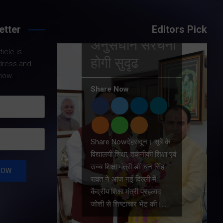
Share Now
वाल
 में
etter
Editors Pick
ंरचना
icle is
Share Nowदेहरादून।
dress and
प्रदेशभर के 10 हजार बेरोजगार
now.
युवाओं को देशभर की विभिन्न बहु
राष्ट्रीय कम्पनियों में रोजगार
उपलब्ध कराया जायेगा। इसके
लिये तकनीकी शिक्षा विभाग
प्रदेशभर में विशेष रोजगार मेलों…
सूबे के
 शिक्षा एवं
न सिंह
में
रहलाद
ट की।…