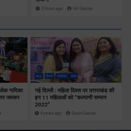
3 hours ago
Viri Gairola
ALL
दिल्ली
मनोरंजन
राज्य
तकनीकी शिक्षा
 लोक गायिका
नई दिल्ली : महिला दिवस पर उत्तराखंड की
विभाग प्रदेशभर में
ों पर जमकर
इन 11 महिलाओं को “कल्याणी सम्मान
आयोजित करेगा
2022”
a
4 years ago
Girish Gairola
रोजगार मेले
से