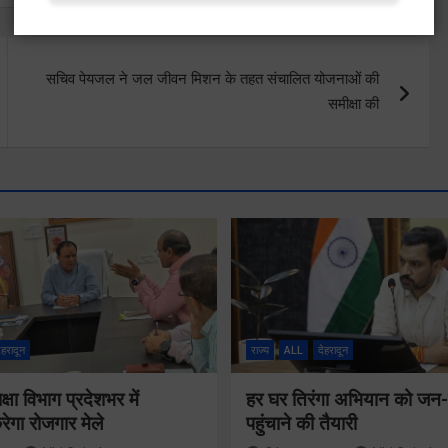
सचिव पेयजल ने जल जीवन मिशन के तहत संचालित योजनाओं की
समीक्षा की
ेहरादून
राज्य
ALL
देहरादून
षा विभाग प्रदेशभर में
हर घर तिरंगा अभियान को ज
गा रोजगार मेले
पहुंचाने की तैयारी