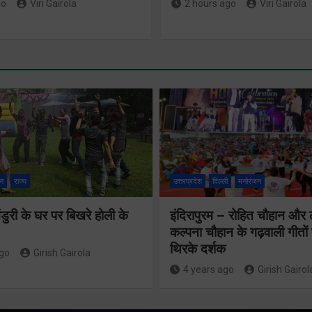
go
Viri Gairola
2 hours ago
Viri Gairola
न
राज्य
उत्तरप्रदेश
दिल्ली
मनोरंजन
ुरी के घर पर बिखरे होली के
इंदिरापुरम – रोहित चौहान और
कल्पना चौहान के गढ़वाली गीत
थिरके दर्शक
ago
Girish Gairola
तीसरी बार
4 years ago
Girish Gairol
सरकार के संकल्प
459 करोड़ 