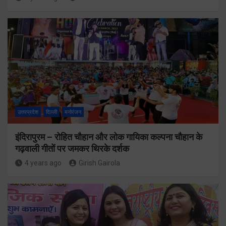
उत्तरप्रदेश
दिल्ली
मनोरंजन
इंदिरापुरम – रोहित चौहान और लोक गायिका कल्पना चौहान के
गढ़वाली गीतों पर जमकर थिरके दर्शक
4 years ago
Girish Gairola