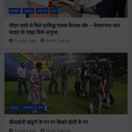
NEWS
देहरादून
मनोरंजन
राज्य
सीएम धामी से मिले प्रसिद्ध गायक कैलाश खेर – केदारनाथ धाम
यात्रा के साझा किये अनुभव
4 years ago
Girish Gairola
देहरादून
मनोरंजन
राज्य
डीआईजी खंडुरी के घर पर बिखरे होली के रंग
4 years ago
Girish Gairola